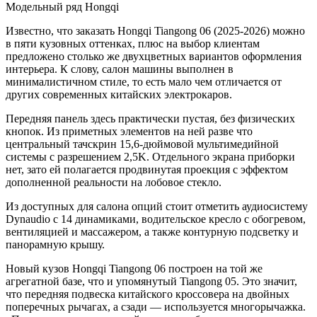
Модельный ряд Hongqi
Известно, что заказать Hongqi Tiangong 06 (2025-2026) можно
в пяти кузовных оттенках, плюс на выбор клиентам
предложено столько же двухцветных вариантов оформления
интерьера. К слову, салон машины выполнен в
минималистичном стиле, то есть мало чем отличается от
других современных китайских электрокаров.
Передняя панель здесь практически пустая, без физических
кнопок. Из приметных элементов на ней разве что
центральный тачскрин 15,6-дюймовой мультимедийной
системы с разрешением 2,5K. Отдельного экрана приборки
нет, зато ей полагается продвинутая проекция с эффектом
дополненной реальности на лобовое стекло.
Из доступных для салона опций стоит отметить аудиосистему
Dynaudio с 14 динамиками, водительское кресло с обогревом,
вентиляцией и массажером, а также контурную подсветку и
панорамную крышу.
Новый кузов Hongqi Tiangong 06 построен на той же
агрегатной базе, что и упомянутый Tiangong 05. Это значит,
что передняя подвеска китайского кроссовера на двойных
поперечных рычагах, а сзади — используется многорычажка.