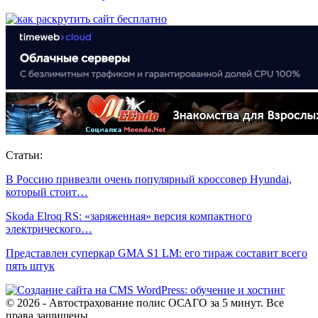
Статьи:
В Россию привезли очень популярный кроссовер Hyundai,
который стоит…
Skoda Elroq RS: «заряженная» версия компактного
электрического…
Представлен суперкар GMA S1 LM: его тираж составит всего
пять штук
© 2026 - Автострахование полис ОСАГО за 5 минут. Все
права защищены.