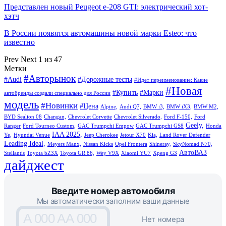
Представлен новый Peugeot e-208 GTI: электрический хот-
хэтч
В России появятся автомашины новой марки Esteo: что
известно
Prev
Next
1 из 47
Метки
#Авторынок
#Audi
#Дорожные тесты
#Идет переименование: Какие
#Новая
#Купить
#Марки
автобренды создали специально для России
модель
#Новинки
#Цена
Alpine,
Audi Q7,
BMW i3,
BMW iX3,
BMW M2,
BYD Sealion 08
Changan,
Chevrolet Corvette
Chevrolet Silverado,
Ford F-150,
Ford
Geely,
Ranger
Ford Tourneo Custom,
GAC Trumpchi Empow
GAC Trumpchi GS8
Honda
IAA 2025,
Ye,
Hyundai Venue
Jeep Cherokee
Jetour X70
Kia,
Land Rover Defender
Leading Ideal,
Meyers Manx,
Nissan Kicks
Opel Frontera
Shineray,
SkyNomad N70,
АвтоВАЗ
Stellantis
Toyota bZ3X
Toyota GR 86,
Wey V9X
Xiaomi YU7
Xpeng G3
дайджест
Введите номер автомобиля
Мы автоматически заполним ваши данные
A 000 AA 000
Нет номера