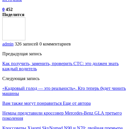
0
452
Поделится
admin
326 записей
0 комментариев
Предыдущая запись
Как получить, заменить, проверить СТС: это должен знать
каждый водитель
Следующая запись
«Кадровый голод — это реальность». Кто теперь будет чинить
машины
Вам также могут понравиться
Еще от автора
Немцы представили кроссовер Mercedes-Benz GLA третьего
поколения
Кроссоверы Xiaomi SkyNomad N90 и N70: двойная премьера