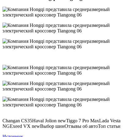
Changan CS35Haval Jolion newTiggo 7 Pro MaxLada Vesta
NGExeed VX newВыбор шинОтзывы об автоТоп статьи
Источник