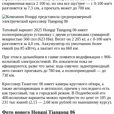
снаряженная масса 2 100 кг, но она все шустрее — с 0-100 км/ч
разгоняется за 7,3 сек, а проехать может до 700 км.
Топовый вариант 2025 Hongqi Tiangong 06 имеет
полноприводную установку с двумя установками суммарной
мощностью 560 сил (623 Нм). Весит он 2 205 кг, а с 0-100 км/ч
разгоняется за 4,0 сек. Аккумулятор по умолчанию более
емкий (на 85 кВтч), а хватает его на 660 км.
При этом в дальнейшем в гамме появятся модификации с 900-
вольтовой электросистемой. Их показатели пока не
афишируются, разве что запас хода озвучен: заднеприводный
авто сможет проезжать до 780 км, а полноприводный — до
730 км.
Кроссовер Тиангонг 06 имеет камеры кругового обзора, а
также автопарковщик и автопилот, причем у последнего есть
как трассовый, так и городской режим. В Поднебесной его
400-вольтовые варианты можно приобрести по цене от 185 до
231 тыс юаней (2,15 — 2,68 млн рублей по нынешнему курсу).
Фото нового Hongqi Tiangong 06