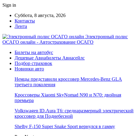
Sign in
Суббота, 8 августа, 2026
Контакты
Лента
Электронный полис
ОСАГО онлайн - Автострахование ОСАГО
Билеты на автобус
Дешевые Авиабилеты Авиасейлс
Подбор страховок
Новинки авто
Немцы представили кроссовер Mercedes-Benz GLA
третьего поколения
Кроссоверы Xiaomi SkyNomad N90 и N70: двойная
премьера
Volkswagen ID.Aura T6: среднаразмерный электрический
кроссовер для Поднебесной
Shelby F-150 Super Snake Sport вернулся в гамму