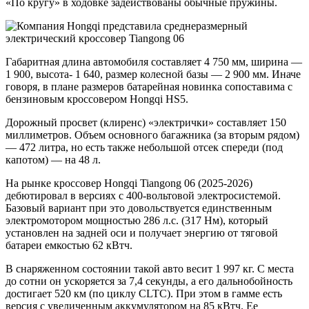
«По кругу» в ходовке задействованы обычные пружины.
Габаритная длина автомобиля составляет 4 750 мм, ширина —
1 900, высота- 1 640, размер колесной базы — 2 900 мм. Иначе
говоря, в плане размеров батарейная новинка сопоставима с
бензиновым кроссовером Hongqi HS5.
Дорожный просвет (клиренс) «электрички» составляет 150
миллиметров. Объем основного багажника (за вторым рядом)
— 472 литра, но есть также небольшой отсек спереди (под
капотом) — на 48 л.
На рынке кроссовер Hongqi Tiangong 06 (2025-2026)
дебютировал в версиях с 400-вольтовой электросистемой.
Базовый вариант при это довольствуется единственным
электромотором мощностью 286 л.с. (317 Нм), который
установлен на задней оси и получает энергию от тяговой
батареи емкостью 62 кВтч.
В снаряженном состоянии такой авто весит 1 997 кг. С места
до сотни он ускоряется за 7,4 секунды, а его дальнобойность
достигает 520 км (по циклу CLTC). При этом в гамме есть
версия с увеличенным аккумулятором на 85 кВтч. Ее