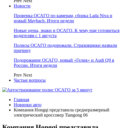
Prev
Next
Новости
Проверка ОСАГО по камерам, сборка Lada Niva и
новый Maybach. Итоги недели
Новые цены, знаки и ОСАГО. К чему еще готовиться
водителям с 1 августа
Полисы ОСАГО подорожали. Страховщики назвали
причину
Подорожание ОСАГО, новый «Гелик» и Audi Q9 в
России. Итоги недели
Prev
Next
Частые вопросы
Главная
Новинки авто
Компания Hongqi представила среднеразмерный
электрический кроссовер Tiangong 06
Компания Hongqi представила