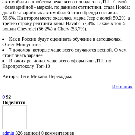
автомобили с пробегом реже всего попадают в ДТП. Самой
«безаварийной» маркой, по данным статистики, стала Honda:
доля безаварийных автомобилей этого бренда составила
59,6%. На втором месте оказалась марка Jeep с долей 59,2%, а
третью строку рейтинга занял Haval с 57,4%. Также в топ-5
вошли Chevrolet (56,2%) и Chery (53,7%).
Как в России будут оценивать обучение в автошколах.
Ответ Мишустина
7 поломок, которые чаще всего случаются весной. О чем
стоит знать заранее
В каких регионах чаще всего оформляли ДТП по
Европротоколу. Топ-10
Авторы Теги Михаил Переходько
Источник
0
92
Поделится
admin
326 записей
0 комментариев