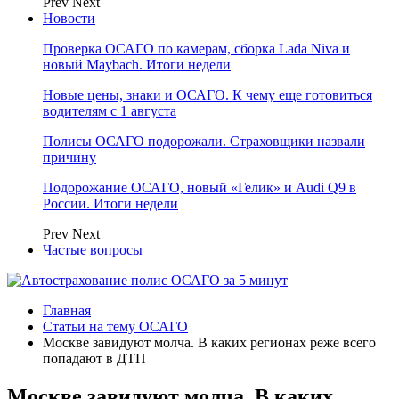
Prev
Next
Новости
Проверка ОСАГО по камерам, сборка Lada Niva и
новый Maybach. Итоги недели
Новые цены, знаки и ОСАГО. К чему еще готовиться
водителям с 1 августа
Полисы ОСАГО подорожали. Страховщики назвали
причину
Подорожание ОСАГО, новый «Гелик» и Audi Q9 в
России. Итоги недели
Prev
Next
Частые вопросы
Главная
Статьи на тему ОСАГО
Москве завидуют молча. В каких регионах реже всего
попадают в ДТП
Москве завидуют молча. В каких