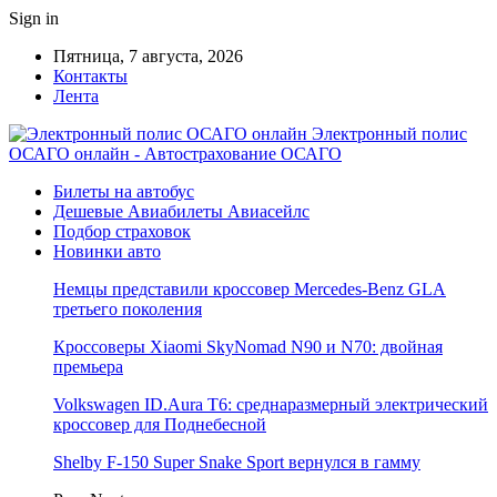
Sign in
Пятница, 7 августа, 2026
Контакты
Лента
Электронный полис
ОСАГО онлайн - Автострахование ОСАГО
Билеты на автобус
Дешевые Авиабилеты Авиасейлс
Подбор страховок
Новинки авто
Немцы представили кроссовер Mercedes-Benz GLA
третьего поколения
Кроссоверы Xiaomi SkyNomad N90 и N70: двойная
премьера
Volkswagen ID.Aura T6: среднаразмерный электрический
кроссовер для Поднебесной
Shelby F-150 Super Snake Sport вернулся в гамму