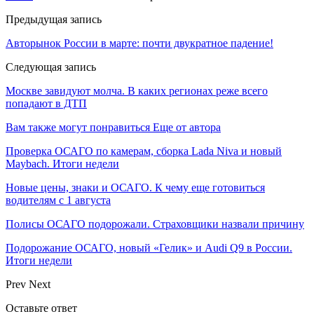
Предыдущая запись
Авторынок России в марте: почти двукратное падение!
Следующая запись
Москве завидуют молча. В каких регионах реже всего
попадают в ДТП
Вам также могут понравиться
Еще от автора
Проверка ОСАГО по камерам, сборка Lada Niva и новый
Maybach. Итоги недели
Новые цены, знаки и ОСАГО. К чему еще готовиться
водителям с 1 августа
Полисы ОСАГО подорожали. Страховщики назвали причину
Подорожание ОСАГО, новый «Гелик» и Audi Q9 в России.
Итоги недели
Prev
Next
Оставьте ответ