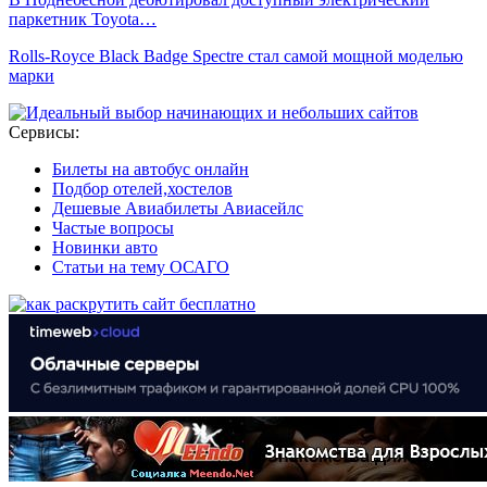
паркетник Toyota…
Rolls-Royce Black Badge Spectre стал самой мощной моделью
марки
Сервисы:
Билеты на автобус онлайн
Подбор отелей,хостелов
Дешевые Авиабилеты Авиасейлс
Частые вопросы
Новинки авто
Статьи на тему ОСАГО