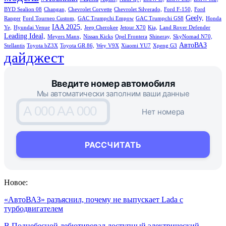
BYD Sealion 08
Changan,
Chevrolet Corvette
Chevrolet Silverado,
Ford F-150,
Ford
Geely,
Ranger
Ford Tourneo Custom,
GAC Trumpchi Empow
GAC Trumpchi GS8
Honda
IAA 2025,
Ye,
Hyundai Venue
Jeep Cherokee
Jetour X70
Kia,
Land Rover Defender
Leading Ideal,
Meyers Manx,
Nissan Kicks
Opel Frontera
Shineray,
SkyNomad N70,
АвтоВАЗ
Stellantis
Toyota bZ3X
Toyota GR 86,
Wey V9X
Xiaomi YU7
Xpeng G3
дайджест
Введите номер автомобиля
Мы автоматически заполним ваши данные
A 000 AA 000
Нет номера
РАССЧИТАТЬ
Новое:
«АвтоВАЗ» разъяснил, почему не выпускает Lada с
турбодвигателем
В Поднебесной дебютировал доступный электрический