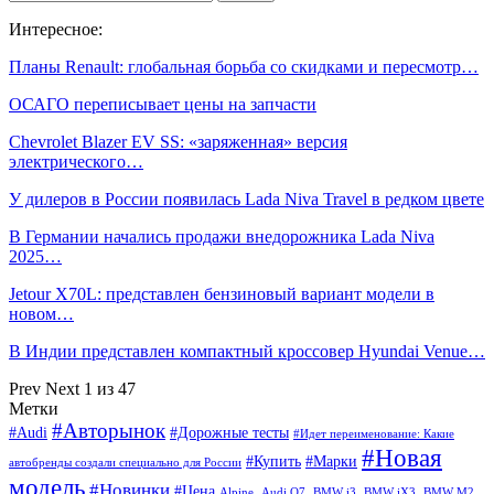
Интересное:
Планы Renault: глобальная борьба со скидками и пересмотр…
ОСАГО переписывает цены на запчасти
Chevrolet Blazer EV SS: «заряженная» версия
электрического…
У дилеров в России появилась Lada Niva Travel в редком цвете
В Германии начались продажи внедорожника Lada Niva
2025…
Jetour X70L: представлен бензиновый вариант модели в
новом…
В Индии представлен компактный кроссовер Hyundai Venue…
Prev
Next
1 из 47
Метки
#Авторынок
#Audi
#Дорожные тесты
#Идет переименование: Какие
#Новая
#Купить
#Марки
автобренды создали специально для России
модель
#Новинки
#Цена
Alpine,
Audi Q7,
BMW i3,
BMW iX3,
BMW M2,