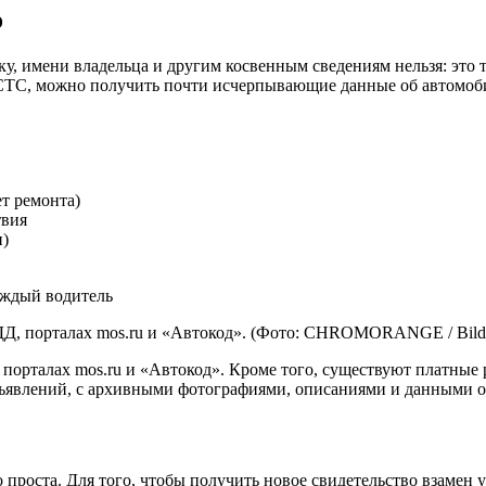
о
у, имени владельца и другим косвенным сведениям нельзя: это 
р СТС, можно получить почти исчерпывающие данные об автомоби
т ремонта)
твия
и)
ДД, порталах mos.ru и «Автокод». (Фото: CHROMORANGE / Bild
порталах mos.ru и «Автокод». Кроме того, существуют платные
явлений, с архивными фотографиями, описаниями и данными о 
 проста. Для того, чтобы получить новое свидетельство взамен 