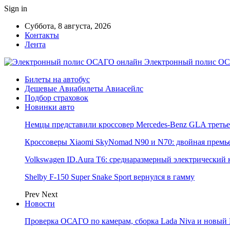
Sign in
Суббота, 8 августа, 2026
Контакты
Лента
Электронный полис ОС
Билеты на автобус
Дешевые Авиабилеты Авиасейлс
Подбор страховок
Новинки авто
Немцы представили кроссовер Mercedes-Benz GLA третье
Кроссоверы Xiaomi SkyNomad N90 и N70: двойная премь
Volkswagen ID.Aura T6: среднаразмерный электрический 
Shelby F-150 Super Snake Sport вернулся в гамму
Prev
Next
Новости
Проверка ОСАГО по камерам, сборка Lada Niva и новый 