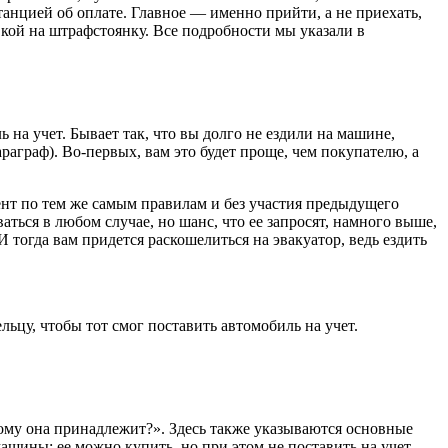
нцией об оплате. Главное — именно прийти, а не приехать,
вкой на штрафстоянку. Все подробности мы указали в
 на учет. Бывает так, что вы долго не ездили на машине,
аграф). Во-первых, вам это будет проще, чем покупателю, а
мент по тем же самым правилам и без участия предыдущего
ться в любом случае, но шанс, что ее запросят, намного выше,
 тогда вам придется раскошелиться на эвакуатор, ведь ездить
ьцу, чтобы тот смог поставить автомобиль на учет.
Кому она принадлежит?». Здесь также указываются основные
шины: ее можно купить, но при этом не поставить на учет.