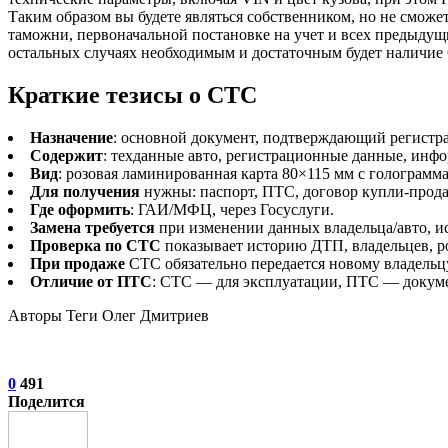
Таким образом вы будете являться собственником, но не сможе
таможни, первоначальной постановке на учет и всех предыдущих
остальных случаях необходимым и достаточным будет наличие
Краткие тезисы о СТС
Назначение
: основной документ, подтверждающий регист
Содержит
: техданные авто, регистрационные данные, инф
Вид
: розовая ламинированная карта 80×115 мм с голограмм
Для получения
нужны: паспорт, ПТС, договор купли-прод
Где оформить
: ГАИ/МФЦ, через Госуслуги.
Замена требуется
при изменении данных владельца/авто, ис
Проверка по СТС
показывает историю ДТП, владельцев, ро
При продаже
СТС обязательно передается новому владельц
Отличие от ПТС
: СТС — для эксплуатации, ПТС — докуме
Авторы Теги Олег Дмитриев
0
491
Поделится