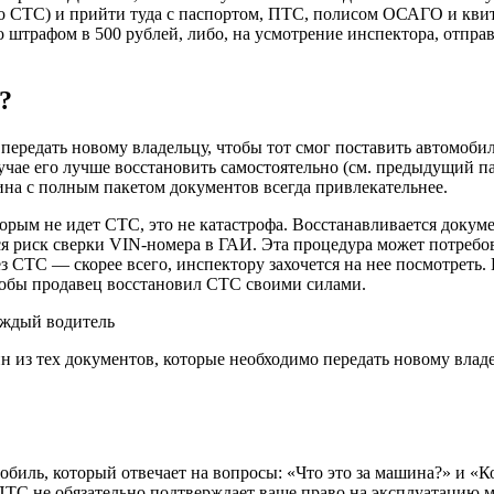
 СТС) и прийти туда с паспортом, ПТС, полисом ОСАГО и квита
 штрафом в 500 рублей, либо, на усмотрение инспектора, отпра
?
передать новому владельцу, чтобы тот смог поставить автомобиль
ае его лучше восстановить самостоятельно (см. предыдущий пар
ина с полным пакетом документов всегда привлекательнее.
оторым не идет СТС, это не катастрофа. Восстанавливается доку
я риск сверки VIN-номера в ГАИ. Эта процедура может потребова
 СТС — скорее всего, инспектору захочется на нее посмотреть. И
 чтобы продавец восстановил СТС своими силами.
из тех документов, которые необходимо передать новому владел
обиль, который отвечает на вопросы: «Что это за машина?» и «
ПТС не обязательно подтверждает ваше право на эксплуатацию ма