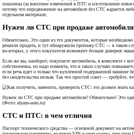
пошлины (за внесение изменений в ПТС и изготовление нового
потому что передвижение на автомобиле без СТС карается либо
отдельном материале.
Нужен ли СТС при продаже автомобиля
Обязательно. Это один из тех документов, которые необходимо 
решили продать, и тут обнаружили пропажу СТС — в таком случ
во-вторых, у этого покупателя возникнет больше доверия: маш
Если же вы, наоборот, покупаете автомобиль, в комплекте с к
собственника, но надо помнить, что в таких случаях повышаетс
если речь идет о только что купленной подержанной машине без
без свидетельства нельзя. Так что простой совет — требуйте,
Нужен ли СТС при продаже автомобиля? Обязательно! Это один 
(Фото: alyans-auto.ru)
СТС и ПТС: в чем отличия
Паспорт технического средства — основной документ на автом
технические параметры, включая VIN и цвет кузова, при этом 