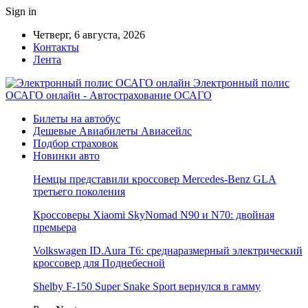
Sign in
Четверг, 6 августа, 2026
Контакты
Лента
Электронный полис
ОСАГО онлайн - Автострахование ОСАГО
Билеты на автобус
Дешевые Авиабилеты Авиасейлс
Подбор страховок
Новинки авто
Немцы представили кроссовер Mercedes-Benz GLA
третьего поколения
Кроссоверы Xiaomi SkyNomad N90 и N70: двойная
премьера
Volkswagen ID.Aura T6: среднаразмерный электрический
кроссовер для Поднебесной
Shelby F-150 Super Snake Sport вернулся в гамму