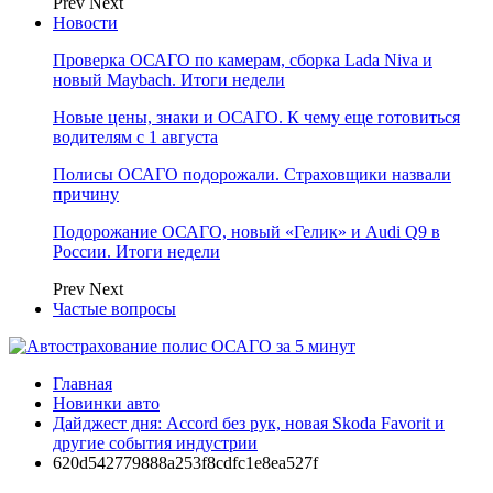
Prev
Next
Новости
Проверка ОСАГО по камерам, сборка Lada Niva и
новый Maybach. Итоги недели
Новые цены, знаки и ОСАГО. К чему еще готовиться
водителям с 1 августа
Полисы ОСАГО подорожали. Страховщики назвали
причину
Подорожание ОСАГО, новый «Гелик» и Audi Q9 в
России. Итоги недели
Prev
Next
Частые вопросы
Главная
Новинки авто
Дайджест дня: Accord без рук, новая Skoda Favorit и
другие события индустрии
620d542779888a253f8cdfc1e8ea527f