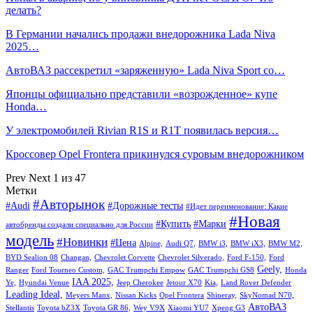
делать?
В Германии начались продажи внедорожника Lada Niva
2025…
АвтоВАЗ рассекретил «заряженную» Lada Niva Sport со…
Японцы официально представили «возрожденное» купе
Honda…
У электромобилей Rivian R1S и R1T появилась версия…
Кроссовер Opel Frontera прикинулся суровым внедорожником
Prev
Next
1 из 47
Метки
#Авторынок
#Audi
#Дорожные тесты
#Идет переименование: Какие
#Новая
#Купить
#Марки
автобренды создали специально для России
модель
#Новинки
#Цена
Alpine,
Audi Q7,
BMW i3,
BMW iX3,
BMW M2,
BYD Sealion 08
Changan,
Chevrolet Corvette
Chevrolet Silverado,
Ford F-150,
Ford
Geely,
Ranger
Ford Tourneo Custom,
GAC Trumpchi Empow
GAC Trumpchi GS8
Honda
IAA 2025,
Ye,
Hyundai Venue
Jeep Cherokee
Jetour X70
Kia,
Land Rover Defender
Leading Ideal,
Meyers Manx,
Nissan Kicks
Opel Frontera
Shineray,
SkyNomad N70,
АвтоВАЗ
Stellantis
Toyota bZ3X
Toyota GR 86,
Wey V9X
Xiaomi YU7
Xpeng G3