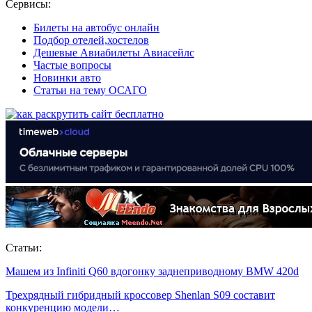
Сервисы:
Билеты на автобус онлайн
Подбор отелей,хостелов
Дешевые Авиабилеты Авиасейлс
Частые вопросы
Новинки авто
Статьи на тему ОСАГО
Статьи:
Машем из Infiniti Q60 вдогонку заднеприводному BMW 420d
Трехрядный гибридный кроссовер Shenlan S09 составит
конкуренцию модели…