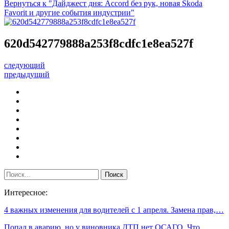
Вернуться к "Дайджест дня: Accord без рук, новая Skoda
Favorit и другие события индустрии"
620d542779888a253f8cdfc1e8ea527f
следующий
предыдущий
Интересное:
4 важных изменения для водителей с 1 апреля. Замена прав,…
Попал в аварию, но у виновника ДТП нет ОСАГО. Что