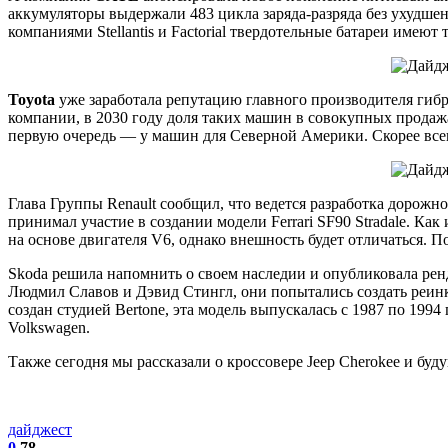
аккумуляторы выдержали 483 цикла заряда-разряда без ухудшен
компаниями Stellantis и Factorial твердотельные батареи имеют
Toyota
уже заработала репутацию главного производителя гибр
компании, в 2030 году доля таких машин в совокупных прода
первую очередь — у машин для Северной Америки. Скорее всего
Глава Группы Renault сообщил, что ведется разработка дорожн
принимал участие в создании модели Ferrari SF90 Stradale. 
на основе двигателя V6, однако внешность будет отличаться. П
Skoda решила напомнить о своем наследии и опубликовала рен
Людмил Славов и Дэвид Стингл, они попытались создать реинк
создан студией Bertone, эта модель выпускалась с 1987 по 19
Volkswagen.
Также сегодня мы рассказали о кроссовере Jeep Cherokee и буд
дайджест
0
78