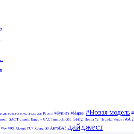
о
…
и…
я
#Новая модель
#Купить
#Марки
енды создали специально для России
Geely,
IAA 2
stom,
GAC Trumpchi Empow
GAC Trumpchi GS8
Honda Ye,
Hyundai Venue
дайджест
АвтоВАЗ
Wey V9X
Xiaomi YU7
Xpeng G3