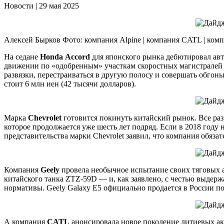
Новости | 29 мая 2025
Алексей Бырков Фото: компания Alpine | компания CATL | компа
На седане
Honda
Accord
для японского рынка дебютировал авто
движении по «одобренным» участкам скоростных магистралей 
развязки, перестраиваться в другую полосу и совершать обгон
стоит 6 млн иен (42 тысячи долларов).
Марка
Chevrolet
готовится покинуть китайский рынок. Все раз
которое продолжается уже шесть лет подряд. Если в 2018 году 
представительства марки Chevrolet заявил, что компания обяз
Компания
Geely
провела необычное испытание своих тяговых ак
китайского танка ZTZ-59D — и, как заявлено, с честью выдерж
нормативы. Geely Galaxy E5 официально продается в России п
А компания
CATL
анонсировала новое поколение литиевых ак