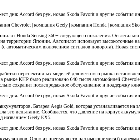
ния Chevrolet | компания Geely | компания Honda | компания Sko
пилот Honda Sensing 360+ следующего поколения. Он легально п
на территории Японии. Автопилот использует высокоточные на
ы (с автоматическим включением сигналов поворота). Новая сист
работки перспективных моделей для местного рынка остановлен
на рынке КНР было реализовано 640 тысяч автомобилей Chevrolet
ательно сохранит послепродажное обслуживание и поддержку кли
кумуляторов. Батарея Aegis Gold, которая устанавливается на э
ала это испытание. Сообщается, что давление на корпус аккуму
од названием Geely EX5.
кумуляторов. Одно из преимуществ над имеющимися батареями 