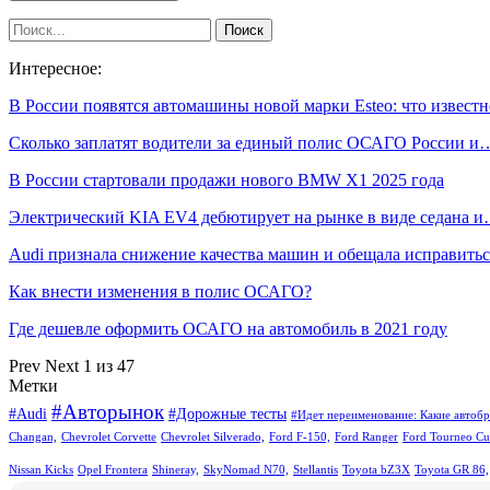
Интересное:
В России появятся автомашины новой марки Esteo: что известн
Сколько заплатят водители за единый полис ОСАГО России и
В России стартовали продажи нового BMW X1 2025 года
Электрический KIA EV4 дебютирует на рынке в виде седана 
Audi признала снижение качества машин и обещала исправитьс
Как внести изменения в полис ОСАГО?
Где дешевле оформить ОСАГО на автомобиль в 2021 году
Prev
Next
1 из 47
Метки
#Авторынок
#Audi
#Дорожные тесты
#Идет переименование: Какие автобр
Changan,
Chevrolet Corvette
Chevrolet Silverado,
Ford F-150,
Ford Ranger
Ford Tourneo Cu
Nissan Kicks
Opel Frontera
Shineray,
SkyNomad N70,
Stellantis
Toyota bZ3X
Toyota GR 86,