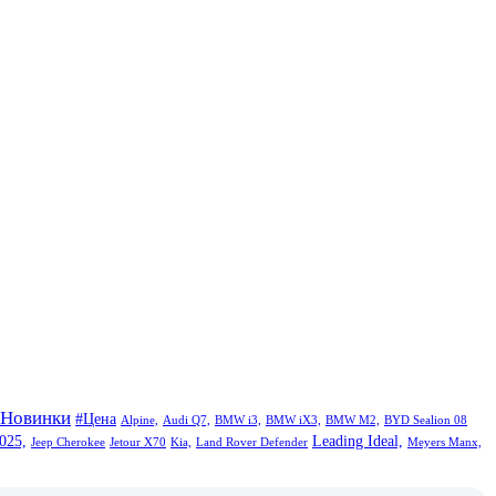
#Новинки
#Цена
Alpine,
Audi Q7,
BMW i3,
BMW iX3,
BMW M2,
BYD Sealion 08
025,
Leading Ideal,
Jeep Cherokee
Jetour X70
Kia,
Land Rover Defender
Meyers Manx,