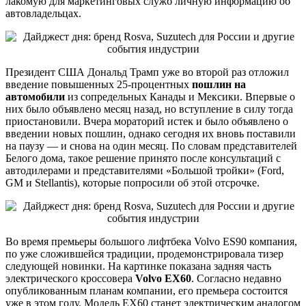
лакомую для маркетинговых служб личную информацию об
автовладельцах.
Президент США Дональд Трамп уже во второй раз отложил
введение повышенных 25-процентных
пошлин на
автомобили
из сопредельных Канады и Мексики. Впервые о
них было объявлено месяц назад, но вступление в силу тогда
приостановили. Вчера мораторий истек и было объявлено о
введении новых пошлин, однако сегодня их вновь поставили
на паузу — и снова на один месяц. По словам представителей
Белого дома, такое решение принято после консультаций с
автодилерами и представителями «Большой тройки» (Ford,
GM и Stellantis), которые попросили об этой отсрочке.
Во время премьеры большого лифтбека Volvo ES90 компания,
по уже сложившейся традиции, продемонстрировала тизер
следующей новинки. На картинке показана задняя часть
электрического кроссовера
Volvo EX60
. Согласно недавно
опубликованным планам компании, его премьера состоится
уже в этом году. Модель EX60 станет электрическим аналогом