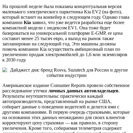
На прошлой неделе была показана концептуальная версия
маленького электрического паркетника Kia EV2 (на фото),
который встанет на конвейер в следующем году. Однако глава
компании
Kia
заявил, что уже ведется разработка еще более
компактной модели с индексом EV1. Она тоже будет
базироваться на универсальной платформе E-GMP, ее цена
составит менее 25 тысяч евро, а выход на рынок также
запланирован на следующий год. Эти машины должны
помочь компании Kia осуществить амбициозный план по
увеличению продаж электромобилей до 1,6 млн экземпляров
к 2030 году.
Американское издание Consumer Reports провело собственное
расследование утечки
личных данных автовладельцев
.
Результаты неутешительны: практически каждый
автопроизводитель, представленный на рынке США,
собирает данные о поведении водителей и делится ими с
другими компаниями. В первую очередь страховыми, которые
на основании этих данных неожиданно для своих клиентов
корректируют цену страховки — как правило, в сторону
увеличения. Кроме того, собираемая телеметрия содержит