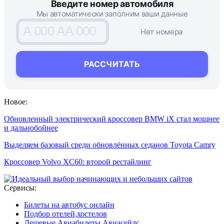
Введите номер автомобиля
Мы автоматически заполним ваши данные
A 000 AA 000
Нет номера
РАССЧИТАТЬ
Новое:
Обновленный электрический кроссовер BMW iX стал мощнее
и дальнобойнее
Выделяем базовый среди обновлённых седанов Toyota Camry
Кроссовер Volvo XC60: второй рестайлинг
Сервисы:
Билеты на автобус онлайн
Подбор отелей,хостелов
Дешевые Авиабилеты Авиасейлс