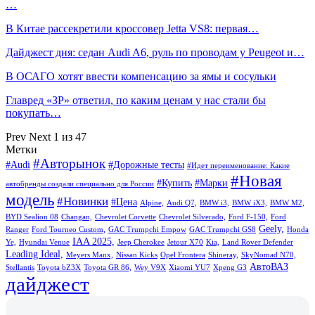
…
В Китае рассекретили кроссовер Jetta VS8: первая…
Дайджест дня: седан Audi A6, руль по проводам у Peugeot и…
В ОСАГО хотят ввести компенсацию за ямы и сосульки
Главред «ЗР» ответил, по каким ценам у нас стали бы
покупать…
Prev
Next
1 из 47
Метки
#Авторынок
#Audi
#Дорожные тесты
#Идет переименование: Какие
#Новая
#Купить
#Марки
автобренды создали специально для России
модель
#Новинки
#Цена
Alpine,
Audi Q7,
BMW i3,
BMW iX3,
BMW M2,
BYD Sealion 08
Changan,
Chevrolet Corvette
Chevrolet Silverado,
Ford F-150,
Ford
Geely,
Ranger
Ford Tourneo Custom,
GAC Trumpchi Empow
GAC Trumpchi GS8
Honda
IAA 2025,
Ye,
Hyundai Venue
Jeep Cherokee
Jetour X70
Kia,
Land Rover Defender
Leading Ideal,
Meyers Manx,
Nissan Kicks
Opel Frontera
Shineray,
SkyNomad N70,
АвтоВАЗ
Stellantis
Toyota bZ3X
Toyota GR 86,
Wey V9X
Xiaomi YU7
Xpeng G3
дайджест