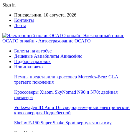
Sign in
Понедельник, 10 августа, 2026
Контакты
Лента
Электронный полис
ОСАГО онлайн - Автострахование ОСАГО
Билеты на автобус
Дешевые Авиабилеты Авиасейлс
Подбор страховок
Новинки авто
Немцы представили кроссовер Mercedes-Benz GLA
третьего поколения
Кроссоверы Xiaomi SkyNomad N90 и N70: двойная
премьера
Volkswagen ID.Aura T6: среднаразмерный электрический
кроссовер для Поднебесной
Shelby F-150 Super Snake Sport вернулся в гамму