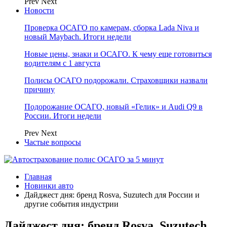
Prev
Next
Новости
Проверка ОСАГО по камерам, сборка Lada Niva и
новый Maybach. Итоги недели
Новые цены, знаки и ОСАГО. К чему еще готовиться
водителям с 1 августа
Полисы ОСАГО подорожали. Страховщики назвали
причину
Подорожание ОСАГО, новый «Гелик» и Audi Q9 в
России. Итоги недели
Prev
Next
Частые вопросы
Главная
Новинки авто
Дайджест дня: бренд Rosva, Suzutech для России и
другие события индустрии
Дайджест дня: бренд Rosva, Suzutech