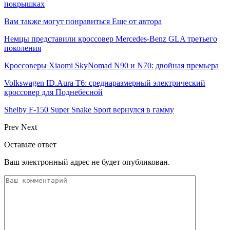
покрышках
Вам также могут понравиться
Еще от автора
Немцы представили кроссовер Mercedes-Benz GLA третьего
поколения
Кроссоверы Xiaomi SkyNomad N90 и N70: двойная премьера
Volkswagen ID.Aura T6: среднаразмерный электрический
кроссовер для Поднебесной
Shelby F-150 Super Snake Sport вернулся в гамму
Prev
Next
Оставьте ответ
Ваш электронный адрес не будет опубликован.