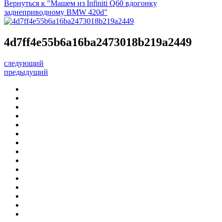
Вернуться к "Машем из Infiniti Q60 вдогонку
заднеприводному BMW 420d"
4d7ff4e55b6a16ba2473018b219a2449
следующий
предыдущий