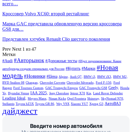
всего…
Кроссовер Volvo XC60: второй рестайлинг
Марка GAC представила обновленную версию кроссовера
GS8 для…
Представлен хэтчбек Renault Clio шестого поколения
Prev
Next
1 из 47
Метки
#Авторынок
#Audi
#Дорожные тесты
#Идет переименование: Какие
#Новая
#Купить
#Марки
автобренды создали специально для России
модель
#Новинки
#Цена
Alpine,
Audi Q7,
BMW i3,
BMW iX3,
BMW M2,
BYD Sealion 08
Changan,
Chevrolet Corvette
Chevrolet Silverado,
Ford F-150,
Ford
Geely,
Ranger
Ford Tourneo Custom,
GAC Trumpchi Empow
GAC Trumpchi GS8
Honda
IAA 2025,
Ye,
Hyundai Venue
Jeep Cherokee
Jetour X70
Kia,
Land Rover Defender
Leading Ideal,
Meyers Manx,
Nissan Kicks
Opel Frontera
Shineray,
SkyNomad N70,
АвтоВАЗ
Stellantis
Toyota bZ3X
Toyota GR 86,
Wey V9X
Xiaomi YU7
Xpeng G3
дайджест
Введите номер автомобиля
Мы автоматически заполним ваши данные