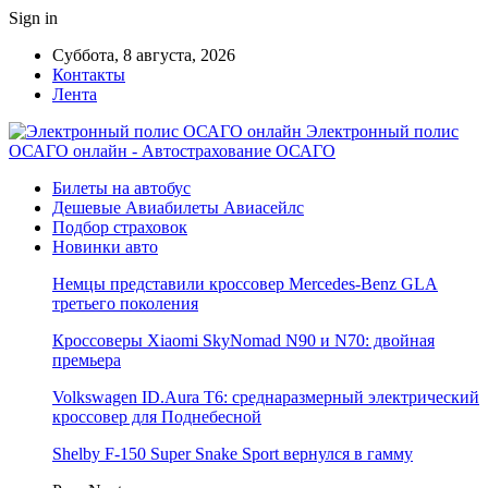
Sign in
Суббота, 8 августа, 2026
Контакты
Лента
Электронный полис
ОСАГО онлайн - Автострахование ОСАГО
Билеты на автобус
Дешевые Авиабилеты Авиасейлс
Подбор страховок
Новинки авто
Немцы представили кроссовер Mercedes-Benz GLA
третьего поколения
Кроссоверы Xiaomi SkyNomad N90 и N70: двойная
премьера
Volkswagen ID.Aura T6: среднаразмерный электрический
кроссовер для Поднебесной
Shelby F-150 Super Snake Sport вернулся в гамму