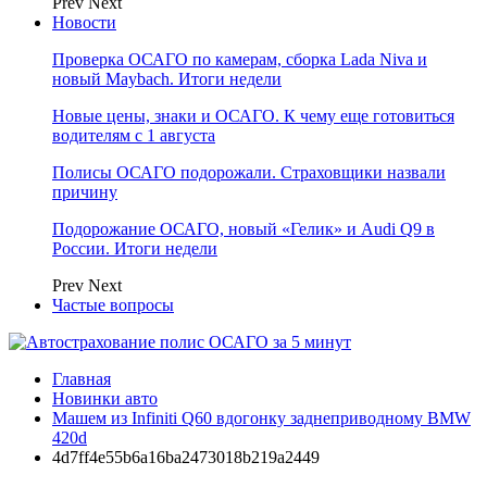
Prev
Next
Новости
Проверка ОСАГО по камерам, сборка Lada Niva и
новый Maybach. Итоги недели
Новые цены, знаки и ОСАГО. К чему еще готовиться
водителям с 1 августа
Полисы ОСАГО подорожали. Страховщики назвали
причину
Подорожание ОСАГО, новый «Гелик» и Audi Q9 в
России. Итоги недели
Prev
Next
Частые вопросы
Главная
Новинки авто
Машем из Infiniti Q60 вдогонку заднеприводному BMW
420d
4d7ff4e55b6a16ba2473018b219a2449