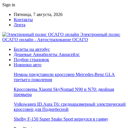
Sign in
Пятница, 7 августа, 2026
Контакты
Лента
Электронный полис
ОСАГО онлайн - Автострахование ОСАГО
Билеты на автобус
Дешевые Авиабилеты Авиасейлс
Подбор страховок
Новинки авто
Немцы представили кроссовер Mercedes-Benz GLA
третьего поколения
Кроссоверы Xiaomi SkyNomad N90 и N70: двойная
премьера
Volkswagen ID.Aura T6: среднаразмерный электрический
кроссовер для Поднебесной
Shelby F-150 Super Snake Sport вернулся в гамму