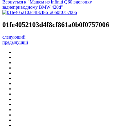
Вернуться к "Машем из Infiniti Q60 вдогонку
заднеприводному BMW 420d"
01fe4052103d4f8cf861a0b0f0757006
следующий
предыдущий