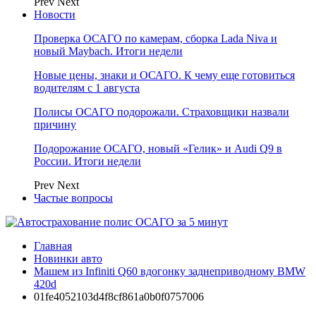
Prev
Next
Новости
Проверка ОСАГО по камерам, сборка Lada Niva и
новый Maybach. Итоги недели
Новые цены, знаки и ОСАГО. К чему еще готовиться
водителям с 1 августа
Полисы ОСАГО подорожали. Страховщики назвали
причину
Подорожание ОСАГО, новый «Гелик» и Audi Q9 в
России. Итоги недели
Prev
Next
Частые вопросы
Главная
Новинки авто
Машем из Infiniti Q60 вдогонку заднеприводному BMW
420d
01fe4052103d4f8cf861a0b0f0757006