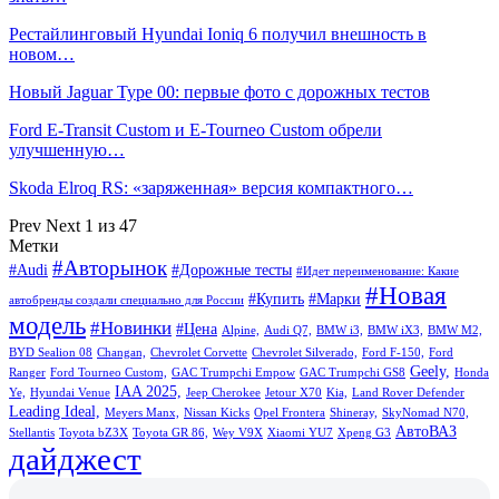
Рестайлинговый Hyundai Ioniq 6 получил внешность в
новом…
Новый Jaguar Type 00: первые фото с дорожных тестов
Ford E-Transit Custom и E-Tourneo Custom обрели
улучшенную…
Skoda Elroq RS: «заряженная» версия компактного…
Prev
Next
1 из 47
Метки
#Авторынок
#Audi
#Дорожные тесты
#Идет переименование: Какие
#Новая
#Купить
#Марки
автобренды создали специально для России
модель
#Новинки
#Цена
Alpine,
Audi Q7,
BMW i3,
BMW iX3,
BMW M2,
BYD Sealion 08
Changan,
Chevrolet Corvette
Chevrolet Silverado,
Ford F-150,
Ford
Geely,
Ranger
Ford Tourneo Custom,
GAC Trumpchi Empow
GAC Trumpchi GS8
Honda
IAA 2025,
Ye,
Hyundai Venue
Jeep Cherokee
Jetour X70
Kia,
Land Rover Defender
Leading Ideal,
Meyers Manx,
Nissan Kicks
Opel Frontera
Shineray,
SkyNomad N70,
АвтоВАЗ
Stellantis
Toyota bZ3X
Toyota GR 86,
Wey V9X
Xiaomi YU7
Xpeng G3
дайджест