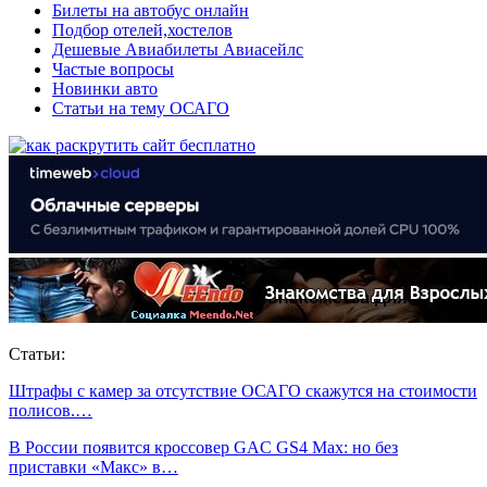
Билеты на автобус онлайн
Подбор отелей,хостелов
Дешевые Авиабилеты Авиасейлс
Частые вопросы
Новинки авто
Статьи на тему ОСАГО
Статьи:
Штрафы с камер за отсутствие ОСАГО скажутся на стоимости
полисов.…
В России появится кроссовер GAC GS4 Max: но без
приставки «Макс» в…