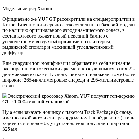
Модельный ряд Xiaomi
Официально же YU7 GT рассекретили на спецмероприятии в
Китае. Внешне топ-версию легко отличить от базовой модели
по наличию оригинального аэродинамического обвеса, в
состав которого входят новый передний бампер с
увеличенными воздухозаборниками и сплиттером,
выдвижной спойлер и массивный углепластиковый
диффузор.
Еще снаружи топ-модификация обращает на себя внимание
расширенными колесными арками и красующимися в них 21-
дюймовыми катками. К слову, шины ей положены тоже более
широкие: 265-миллиметровые спереди и 295-миллиметровые
сзади.
Ну а если заказать новинку с пакетом Track Package (к слову,
именно такой авто и стал рекордсменом Нюрбургринга), то на
задней оси и вовсе будут установлены полуслики шириной
325 мм.