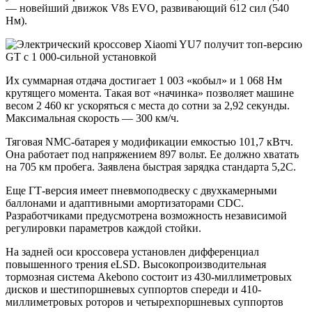
— новейший движок V8s EVO, развивающий 612 сил (540
Нм).
Их суммарная отдача достигает 1 003 «кобыл» и 1 068 Нм
крутящего момента. Такая вот «начинка» позволяет машине
весом 2 460 кг ускоряться с места до сотни за 2,92 секунды.
Максимальная скорость — 300 км/ч.
Тяговая NMC-батарея у модификации емкостью 101,7 кВтч.
Она работает под напряжением 897 вольт. Ее должно хватать
на 705 км пробега. Заявлена быстрая зарядка стандарта 5,2C.
Еще ГТ-версия имеет пневмоподвеску с двухкамерными
баллонами и адаптивными амортизаторами CDC.
Разработчиками предусмотрена возможность независимой
регулировки параметров каждой стойки.
На задней оси кроссовера установлен дифференциал
повышенного трения eLSD. Высокопроизводительная
тормозная система Akebono состоит из 430-миллиметровых
дисков и шестипоршневых суппортов спереди и 410-
миллиметровых роторов и четырехпоршневых суппортов