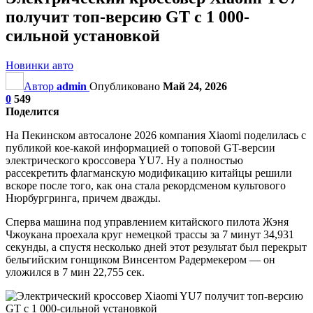
получит топ-версию GT с 1 000-
сильной установкой
Новинки авто
Автор
admin
Опубликовано
Май 24, 2026
0
549
Поделится
На Пекинском автосалоне 2026 компания Xiaomi поделилась с
публикой кое-какой информацией о топовой GT-версии
электрического кроссовера YU7. Ну а полностью
рассекретить флагманскую модификацию китайцы решили
вскоре после того, как она стала рекордсменом культового
Нюрбургринга, причем дважды.
Сперва машина под управлением китайского пилота Жэня
Чжоукана проехала круг немецкой трассы за 7 минут 34,931
секунды, а спустя несколько дней этот результат был перекрыт
бельгийским гонщиком Винсентом Радермекером — он
уложился в 7 мин 22,755 сек.