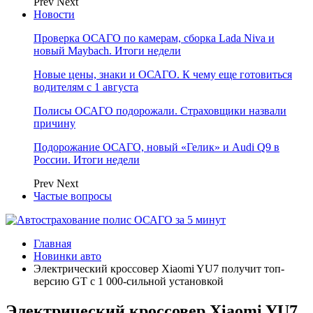
Prev
Next
Новости
Проверка ОСАГО по камерам, сборка Lada Niva и
новый Maybach. Итоги недели
Новые цены, знаки и ОСАГО. К чему еще готовиться
водителям с 1 августа
Полисы ОСАГО подорожали. Страховщики назвали
причину
Подорожание ОСАГО, новый «Гелик» и Audi Q9 в
России. Итоги недели
Prev
Next
Частые вопросы
Главная
Новинки авто
Электрический кроссовер Xiaomi YU7 получит топ-
версию GT с 1 000-сильной установкой
Электрический кроссовер Xiaomi YU7