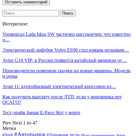
Интересное:
Универсал Lada Iskra SW частично рассекречен: что известно
о…
Электрический лифтбек Volvo ES90 стал новым легковым…
Avior G10 VIP: в России появится китайский минивэн от…
Производители поменяли скидки на новые машины. Модели
и цены
Avatr 11: купеобразный электрический кроссовер из…
Как получить выплату после ДТП, если у виновника нет
ОСАГО?
Тест-драйв Jaguar E-Pace: Кот у ворот
Prev
Next
1 из 47
Метки
#Авторынок
#Audi
#Дорожные тесты
#Идет переименование: Какие