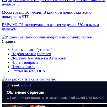
полисов.…
Москве завидуют молча. В каких регионах реже всего
попадают в ДТП
BMW M2 CS: экстремальная версия модели с 530-сильным
движком
Сервисы:
Билеты на автобус онлайн
Подбор отелей,хостелов
Дешевые Авиабилеты Авиасейлс
Частые вопросы
Новинки авто
Статьи на тему ОСАГО