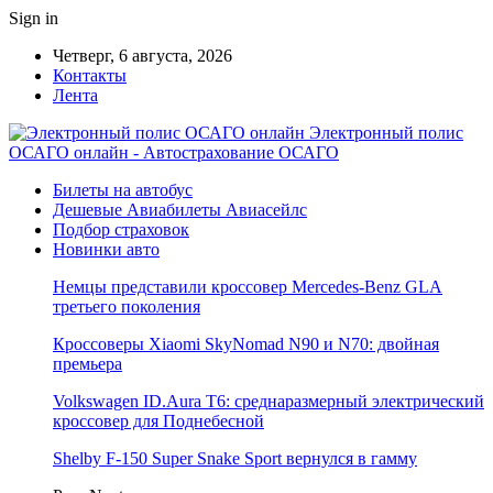
Sign in
Четверг, 6 августа, 2026
Контакты
Лента
Электронный полис
ОСАГО онлайн - Автострахование ОСАГО
Билеты на автобус
Дешевые Авиабилеты Авиасейлс
Подбор страховок
Новинки авто
Немцы представили кроссовер Mercedes-Benz GLA
третьего поколения
Кроссоверы Xiaomi SkyNomad N90 и N70: двойная
премьера
Volkswagen ID.Aura T6: среднаразмерный электрический
кроссовер для Поднебесной
Shelby F-150 Super Snake Sport вернулся в гамму