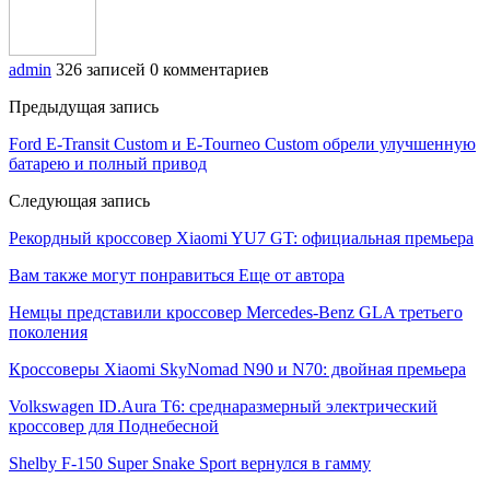
admin
326 записей
0 комментариев
Предыдущая запись
Ford E-Transit Custom и E-Tourneo Custom обрели улучшенную
батарею и полный привод
Следующая запись
Рекордный кроссовер Xiaomi YU7 GT: официальная премьера
Вам также могут понравиться
Еще от автора
Немцы представили кроссовер Mercedes-Benz GLA третьего
поколения
Кроссоверы Xiaomi SkyNomad N90 и N70: двойная премьера
Volkswagen ID.Aura T6: среднаразмерный электрический
кроссовер для Поднебесной
Shelby F-150 Super Snake Sport вернулся в гамму