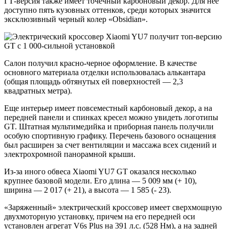
ГТ-версия также имеет точечный карбоновый декор. Для нее
доступно пять кузовных оттенков, среди которых значится
эксклюзивный черный колер «Obsidian».
Салон получил красно-черное оформление. В качестве
основного материала отделки использовалась алькантара
(общая площадь обтянутых ей поверхностей — 2,3
квадратных метра).
Еще интерьер имеет повсеместный карбоновый декор, а на
передней панели и спинках кресел можно увидеть логотипы
GT. Штатная мультимедийка и приборная панель получили
особую спортивную графику. Перечень базового оснащения
был расширен за счет вентиляции и массажа всех сидений и
электрохромной панорамной крыши.
Из-за иного обвеса Xiaomi YU7 GT оказался несколько
крупнее базовой модели. Его длина — 5 009 мм (+ 10),
ширина — 2 017 (+ 21), а высота — 1 585 (- 23).
«Заряженный» электрический кроссовер имеет сверхмощную
двухмоторную установку, причем на его передней оси
установлен агрегат V6s Plus на 391 л.с. (528 Нм), а на задней