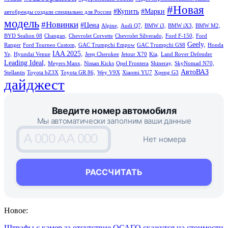
#Новая
#Купить
#Марки
автобренды создали специально для России
модель
#Новинки
#Цена
Alpine,
Audi Q7,
BMW i3,
BMW iX3,
BMW M2,
BYD Sealion 08
Changan,
Chevrolet Corvette
Chevrolet Silverado,
Ford F-150,
Ford
Geely,
Ranger
Ford Tourneo Custom,
GAC Trumpchi Empow
GAC Trumpchi GS8
Honda
IAA 2025,
Ye,
Hyundai Venue
Jeep Cherokee
Jetour X70
Kia,
Land Rover Defender
Leading Ideal,
Meyers Manx,
Nissan Kicks
Opel Frontera
Shineray,
SkyNomad N70,
АвтоВАЗ
Stellantis
Toyota bZ3X
Toyota GR 86,
Wey V9X
Xiaomi YU7
Xpeng G3
дайджест
Введите номер автомобиля
Мы автоматически заполним ваши данные
A 000 AA 000
Нет номера
РАССЧИТАТЬ
Новое:
Штрафы с камер за отсутствие ОСАГО скажутся на стоимости