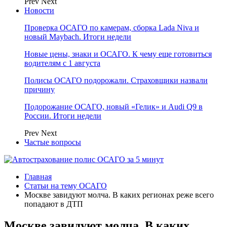
Prev
Next
Новости
Проверка ОСАГО по камерам, сборка Lada Niva и
новый Maybach. Итоги недели
Новые цены, знаки и ОСАГО. К чему еще готовиться
водителям с 1 августа
Полисы ОСАГО подорожали. Страховщики назвали
причину
Подорожание ОСАГО, новый «Гелик» и Audi Q9 в
России. Итоги недели
Prev
Next
Частые вопросы
Главная
Статьи на тему ОСАГО
Москве завидуют молча. В каких регионах реже всего
попадают в ДТП
Москве завидуют молча. В каких