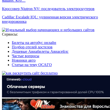
машин. Кто…
Кроссовер Niutron NV: последователь электроскутеров
Cadillac Escalade IQL: удлиненная версия электрического
внедорожника
Сервисы:
Билеты на автобус онлайн
Подбор отелей,хостелов
Дешевые Авиабилеты Авиасейлс
Частые вопросы
Новинки авто
Статьи на тему ОСАГО