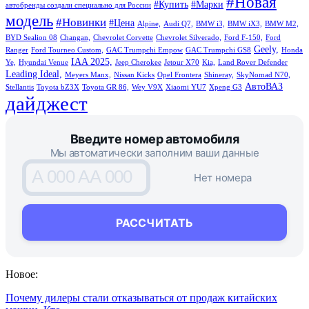
#Новая
#Купить
#Марки
автобренды создали специально для России
модель
#Новинки
#Цена
Alpine,
Audi Q7,
BMW i3,
BMW iX3,
BMW M2,
BYD Sealion 08
Changan,
Chevrolet Corvette
Chevrolet Silverado,
Ford F-150,
Ford
Geely,
Ranger
Ford Tourneo Custom,
GAC Trumpchi Empow
GAC Trumpchi GS8
Honda
IAA 2025,
Ye,
Hyundai Venue
Jeep Cherokee
Jetour X70
Kia,
Land Rover Defender
Leading Ideal,
Meyers Manx,
Nissan Kicks
Opel Frontera
Shineray,
SkyNomad N70,
АвтоВАЗ
Stellantis
Toyota bZ3X
Toyota GR 86,
Wey V9X
Xiaomi YU7
Xpeng G3
дайджест
Введите номер автомобиля
Мы автоматически заполним ваши данные
A 000 AA 000
Нет номера
РАССЧИТАТЬ
Новое:
Почему дилеры стали отказываться от продаж китайских