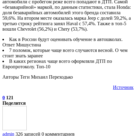
автомобили с пробегом реже всего попадают в ДТП. Самой
«безаварийной» маркой, по данным статистики, стала Honda:
доля безаварийных автомобилей этого бренда составила
59,6%. На втором месте оказалась марка Jeep с долей 59,2%, а
третью строку рейтинга занял Haval с 57,4%. Также в топ-5
вошли Chevrolet (56,2%) и Chery (53,7%).
Как в России будут оценивать обучение в автошколах.
Ответ Мишустина
7 поломок, которые чаще всего случаются весной. О чем
стоит знать заранее
В каких регионах чаще всего оформляли ДТП по
Европротоколу. Топ-10
Авторы Теги Михаил Переходько
Источник
0
121
Поделится
admin
326 записей
0 комментариев