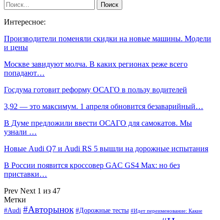
Интересное:
Производители поменяли скидки на новые машины. Модели
и цены
Москве завидуют молча. В каких регионах реже всего
попадают…
Госдума готовит реформу ОСАГО в пользу водителей
3,92 — это максимум. 1 апреля обновится безаварийный…
В Думе предложили ввести ОСАГО для самокатов. Мы
узнали …
Новые Audi Q7 и Audi RS 5 вышли на дорожные испытания
В России появится кроссовер GAC GS4 Max: но без
приставки…
Prev
Next
1 из 47
Метки
#Авторынок
#Audi
#Дорожные тесты
#Идет переименование: Какие