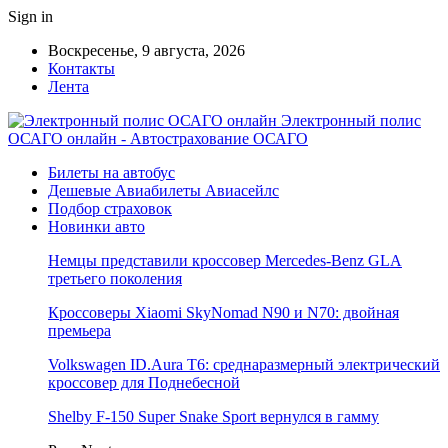
Sign in
Воскресенье, 9 августа, 2026
Контакты
Лента
Электронный полис
ОСАГО онлайн - Автострахование ОСАГО
Билеты на автобус
Дешевые Авиабилеты Авиасейлс
Подбор страховок
Новинки авто
Немцы представили кроссовер Mercedes-Benz GLA
третьего поколения
Кроссоверы Xiaomi SkyNomad N90 и N70: двойная
премьера
Volkswagen ID.Aura T6: среднаразмерный электрический
кроссовер для Поднебесной
Shelby F-150 Super Snake Sport вернулся в гамму