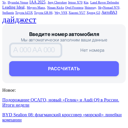
IAA 2025,
Ye,
Hyundai Venue
Jeep Cherokee
Jetour X70
Kia,
Land Rover Defender
Leading Ideal,
Meyers Manx,
Nissan Kicks
Opel Frontera
Shineray,
SkyNomad N70,
АвтоВАЗ
Stellantis
Toyota bZ3X
Toyota GR 86,
Wey V9X
Xiaomi YU7
Xpeng G3
дайджест
Введите номер автомобиля
Мы автоматически заполним ваши данные
A 000 AA 000
Нет номера
РАССЧИТАТЬ
Новое:
Подорожание ОСАГО, новый «Гелик» и Audi Q9 в России.
Итоги недели
BYD Sealion 08: флагманский кроссовер «морской» линейки
компании