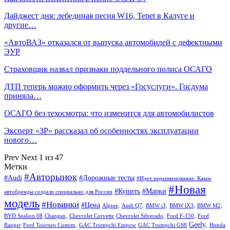
Дайджест дня: лебединая песня W16, Tenet в Калуге и
другие…
«АвтоВАЗ» отказался от выпуска автомобилей с дефектными
ЭУР
Страховщик назвал признаки поддельного полиса ОСАГО
ДТП теперь можно оформить через «Госуслуги». Госдума
приняла…
ОСАГО без техосмотра: что изменится для автомобилистов
Эксперт «ЗР» рассказал об особенностях эксплуатации
нового…
Prev
Next
1 из 47
Метки
#Авторынок
#Audi
#Дорожные тесты
#Идет переименование: Какие
#Новая
#Купить
#Марки
автобренды создали специально для России
модель
#Новинки
#Цена
Alpine,
Audi Q7,
BMW i3,
BMW iX3,
BMW M2,
BYD Sealion 08
Changan,
Chevrolet Corvette
Chevrolet Silverado,
Ford F-150,
Ford
Geely,
Ranger
Ford Tourneo Custom,
GAC Trumpchi Empow
GAC Trumpchi GS8
Honda