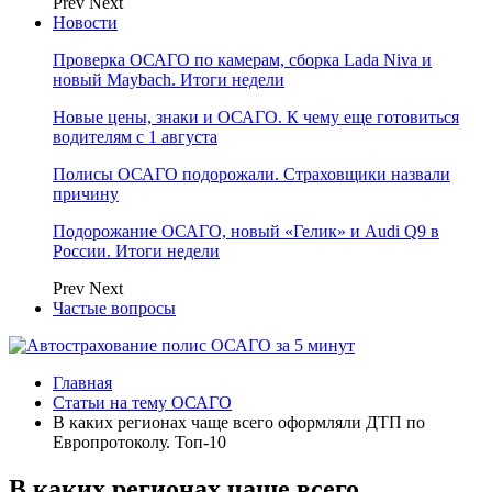
Prev
Next
Новости
Проверка ОСАГО по камерам, сборка Lada Niva и
новый Maybach. Итоги недели
Новые цены, знаки и ОСАГО. К чему еще готовиться
водителям с 1 августа
Полисы ОСАГО подорожали. Страховщики назвали
причину
Подорожание ОСАГО, новый «Гелик» и Audi Q9 в
России. Итоги недели
Prev
Next
Частые вопросы
Главная
Статьи на тему ОСАГО
В каких регионах чаще всего оформляли ДТП по
Европротоколу. Топ-10
В каких регионах чаще всего