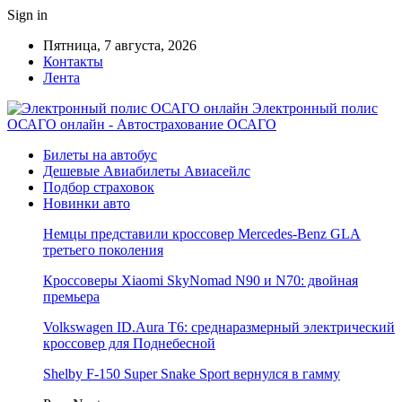
Sign in
Пятница, 7 августа, 2026
Контакты
Лента
Электронный полис
ОСАГО онлайн - Автострахование ОСАГО
Билеты на автобус
Дешевые Авиабилеты Авиасейлс
Подбор страховок
Новинки авто
Немцы представили кроссовер Mercedes-Benz GLA
третьего поколения
Кроссоверы Xiaomi SkyNomad N90 и N70: двойная
премьера
Volkswagen ID.Aura T6: среднаразмерный электрический
кроссовер для Поднебесной
Shelby F-150 Super Snake Sport вернулся в гамму