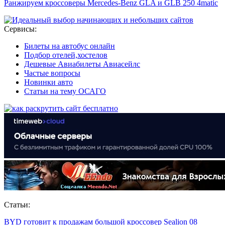
Ранжируем кроссоверы Mercedes-Benz GLA и GLB 250 4matic
Сервисы:
Билеты на автобус онлайн
Подбор отелей,хостелов
Дешевые Авиабилеты Авиасейлс
Частые вопросы
Новинки авто
Статьи на тему ОСАГО
Статьи:
BYD готовит к продажам большой кроссовер Sealion 08