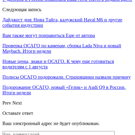
Следующая запись
Дайджест дня: Нива Тайга, калужский Haval M6 и другие
события индустрии
Вам также могут понравиться
Еще от автора
Проверка ОСАГО по камерам, сборка Lada Niva и новый
Maybach. Итоги недели
Новые цены, знаки и ОСАГО. К чему еще готовиться
водителям с 1 августа
Полисы ОСАГО подорожали. Страховщики назвали причину
Подорожание ОСАГО, новый «Гелик» и Audi Q9 в России.
Итоги недели
Prev
Next
Оставьте ответ
Ваш электронный адрес не будет опубликован.