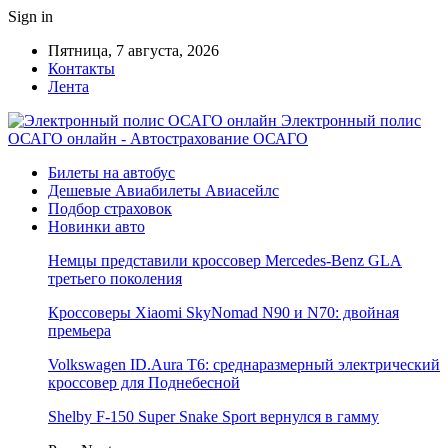
Sign in
Пятница, 7 августа, 2026
Контакты
Лента
Электронный полис
ОСАГО онлайн - Автострахование ОСАГО
Билеты на автобус
Дешевые Авиабилеты Авиасейлс
Подбор страховок
Новинки авто
Немцы представили кроссовер Mercedes-Benz GLA
третьего поколения
Кроссоверы Xiaomi SkyNomad N90 и N70: двойная
премьера
Volkswagen ID.Aura T6: среднаразмерный электрический
кроссовер для Поднебесной
Shelby F-150 Super Snake Sport вернулся в гамму