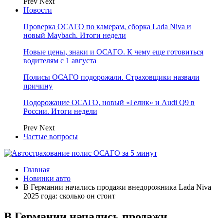
Prev
Next
Новости
Проверка ОСАГО по камерам, сборка Lada Niva и
новый Maybach. Итоги недели
Новые цены, знаки и ОСАГО. К чему еще готовиться
водителям с 1 августа
Полисы ОСАГО подорожали. Страховщики назвали
причину
Подорожание ОСАГО, новый «Гелик» и Audi Q9 в
России. Итоги недели
Prev
Next
Частые вопросы
Главная
Новинки авто
В Германии начались продажи внедорожника Lada Niva
2025 года: сколько он стоит
В Германии начались продажи