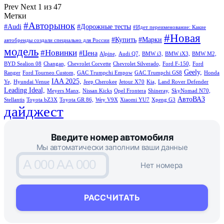
Prev
Next
1 из 47
Метки
#Авторынок
#Audi
#Дорожные тесты
#Идет переименование: Какие
#Новая
#Купить
#Марки
автобренды создали специально для России
модель
#Новинки
#Цена
Alpine,
Audi Q7,
BMW i3,
BMW iX3,
BMW M2,
BYD Sealion 08
Changan,
Chevrolet Corvette
Chevrolet Silverado,
Ford F-150,
Ford
Geely,
Ranger
Ford Tourneo Custom,
GAC Trumpchi Empow
GAC Trumpchi GS8
Honda
IAA 2025,
Ye,
Hyundai Venue
Jeep Cherokee
Jetour X70
Kia,
Land Rover Defender
Leading Ideal,
Meyers Manx,
Nissan Kicks
Opel Frontera
Shineray,
SkyNomad N70,
АвтоВАЗ
Stellantis
Toyota bZ3X
Toyota GR 86,
Wey V9X
Xiaomi YU7
Xpeng G3
дайджест
Введите номер автомобиля
Мы автоматически заполним ваши данные
A 000 AA 000
Нет номера
РАССЧИТАТЬ