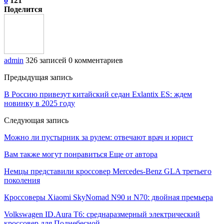
0
121
Поделится
admin
326 записей
0 комментариев
Предыдущая запись
В Россию привезут китайский седан Exlantix ES: ждем
новинку в 2025 году
Следующая запись
Можно ли пустырник за рулем: отвечают врач и юрист
Вам также могут понравиться
Еще от автора
Немцы представили кроссовер Mercedes-Benz GLA третьего
поколения
Кроссоверы Xiaomi SkyNomad N90 и N70: двойная премьера
Volkswagen ID.Aura T6: среднаразмерный электрический
кроссовер для Поднебесной