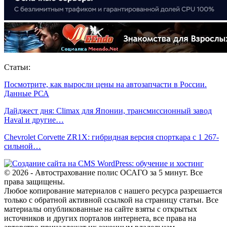
Статьи:
Посмотрите, как выросли цены на автозапчасти в России.
Данные РСА
Дайджест дня: Climax для Японии, трансмиссионный завод
Haval и другие…
Chevrolet Corvette ZR1X: гибридная версия спорткара с 1 267-
сильной…
© 2026 - Автострахование полис ОСАГО за 5 минут. Все
права защищены.
Любое копирование материалов с нашего ресурса разрешается
только с обратной активной ссылкой на страницу статьи. Все
материалы опубликованные на сайте взяты с открытых
источников и других порталов интернета, все права на