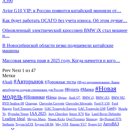
A390
Avior G10 VIP: в России появится китайский минивэн от…
Как будет работать ОСАГО без учета износа. Об этом лучше…
Обновленный электрический кроссовер BMW iX стал мощнее
и…
В Новосибирской области резко подешевели китайские
машины
Массовая замена прав в 2025 году. Когда начнется и кого…
Prev
Next
1 из 47
Метки
#Авторынок
#Audi
#Дорожные тесты
#Идет переименование: Какие
#Новая
#Купить
#Марки
автобренды создали специально для России
модель
#Новинки
#Цена
Alpine,
Audi Q7,
BMW i3,
BMW iX3,
BMW M2,
BYD Sealion 08
Changan,
Chevrolet Corvette
Chevrolet Silverado,
Ford F-150,
Ford
Geely,
Ranger
Ford Tourneo Custom,
GAC Trumpchi Empow
GAC Trumpchi GS8
Honda
IAA 2025,
Ye,
Hyundai Venue
Jeep Cherokee
Jetour X70
Kia,
Land Rover Defender
Leading Ideal,
Meyers Manx,
Nissan Kicks
Opel Frontera
Shineray,
SkyNomad N70,
АвтоВАЗ
Stellantis
Toyota bZ3X
Toyota GR 86,
Wey V9X
Xiaomi YU7
Xpeng G3