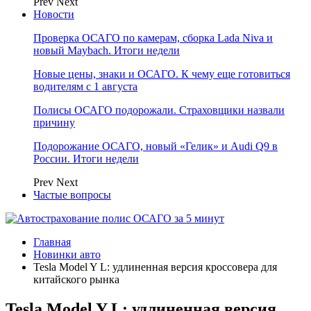
Prev
Next
Новости
Проверка ОСАГО по камерам, сборка Lada Niva и
новый Maybach. Итоги недели
Новые цены, знаки и ОСАГО. К чему еще готовиться
водителям с 1 августа
Полисы ОСАГО подорожали. Страховщики назвали
причину
Подорожание ОСАГО, новый «Гелик» и Audi Q9 в
России. Итоги недели
Prev
Next
Частые вопросы
Главная
Новинки авто
Tesla Model Y L: удлиненная версия кроссовера для
китайского рынка
Tesla Model Y L: удлиненная версия