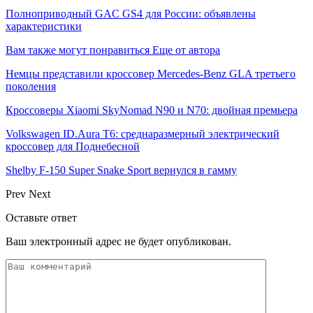
Полноприводный GAC GS4 для России: объявлены
характеристики
Вам также могут понравиться
Еще от автора
Немцы представили кроссовер Mercedes-Benz GLA третьего
поколения
Кроссоверы Xiaomi SkyNomad N90 и N70: двойная премьера
Volkswagen ID.Aura T6: среднаразмерный электрический
кроссовер для Поднебесной
Shelby F-150 Super Snake Sport вернулся в гамму
Prev
Next
Оставьте ответ
Ваш электронный адрес не будет опубликован.