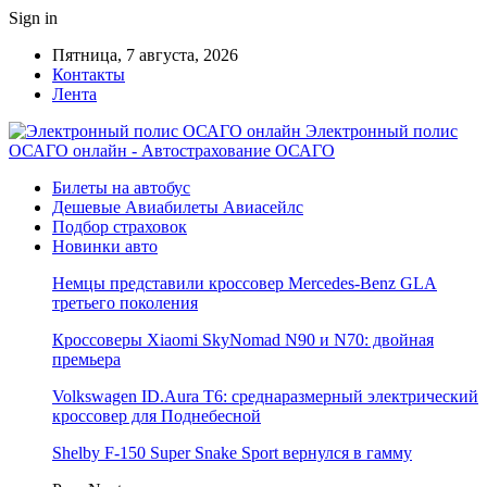
Sign in
Пятница, 7 августа, 2026
Контакты
Лента
Электронный полис
ОСАГО онлайн - Автострахование ОСАГО
Билеты на автобус
Дешевые Авиабилеты Авиасейлс
Подбор страховок
Новинки авто
Немцы представили кроссовер Mercedes-Benz GLA
третьего поколения
Кроссоверы Xiaomi SkyNomad N90 и N70: двойная
премьера
Volkswagen ID.Aura T6: среднаразмерный электрический
кроссовер для Поднебесной
Shelby F-150 Super Snake Sport вернулся в гамму