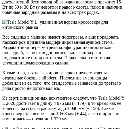
двухслотовой беспроводной зарядки возросла с прежних 15
Вт до 50 и 30 Вт (у левого и правого слота), плюс в наличии
обычные зарядные разъемы в на всех трех рядах.
Все сиденья в машине имеют подогревы, а еще порадовать
пассажиров призвана модифицированная аудиосистема.
Разработчики пересмотрели конфигурацию динамиков
последней, разместив дополнительные спикеры в
подлокотнике и под потолком. Параллельно они также
улучшили шумоизоляцию салона.
Кроме того, для пассажиров галерки предусмотрены
отдельные боковые эйрбеги. Последние американцы
добавили из-за того, что стандартные занавески до третьего
ряда просто не дотягивались.
Из сертификационных документов следует, что Tesla Model Y
L 2026 достигает в длину 4 976 мм (+ 179), в то время как ее
колесная база была растянута до 3 040 мм (+ 150). Также
кроссовер стал выше — до 1 668 мм (+ 44), а его ширина не
изменилась — прежние 1 920 мм.
Объем багажника за третьим рядом — скромные 116 литров.