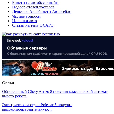
Билеты на автобус онлайн
Подбор отелей,хостелов
Дешевые Авиабилеты Авиасейлс
Частые вопросы
Новинки авто
Статьи на тему ОСАГО
Статьи:
Обновленный Chery Arrizo 8 получил классический автомат
вместо робота
Электрический седан Polestar 5 получил
высокопроизводительную…