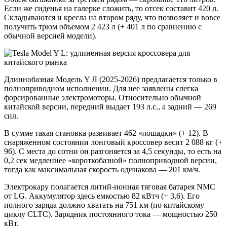
Если же сиденья на галерке сложить, то отсек составит 420 л.
Складываются и кресла на втором ряду, что позволяет и вовсе
получить трюм объемом 2 423 л (+ 401 л по сравнению с
обычной версией модели).
Длиннобазная Модель Y Л (2025-2026) предлагается только в
полноприводном исполнении. Для нее заявлены слегка
форсированные электромоторы. Относительно обычной
китайской версии, передний выдает 193 л.с., а задний — 269
сил.
В сумме такая становка развивает 462 «лошадки» (+ 12). В
снаряженном состоянии лонговый кроссовер весит 2 088 кг (+
96). С места до сотни он разгоняется за 4,5 секунды, то есть на
0,2 сек медленнее «короткобазной» полноприводной версии,
тогда как максимальная скорость одинакова — 201 км/ч.
Электрокару полагается литий-ионная тяговая батарея NMC
от LG. Аккумулятор здесь емкостью 82 кВтч (+ 3,6). Его
полного заряда должно хватать на 751 км (по китайскому
циклу CLTC). Зарядник постоянного тока — мощностью 250
кВт.