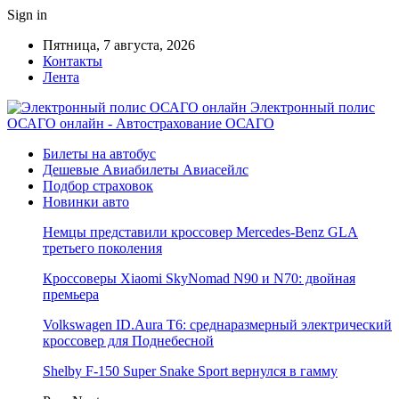
Sign in
Пятница, 7 августа, 2026
Контакты
Лента
Электронный полис
ОСАГО онлайн - Автострахование ОСАГО
Билеты на автобус
Дешевые Авиабилеты Авиасейлс
Подбор страховок
Новинки авто
Немцы представили кроссовер Mercedes-Benz GLA
третьего поколения
Кроссоверы Xiaomi SkyNomad N90 и N70: двойная
премьера
Volkswagen ID.Aura T6: среднаразмерный электрический
кроссовер для Поднебесной
Shelby F-150 Super Snake Sport вернулся в гамму