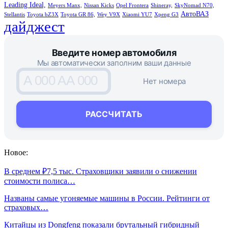
Leading Ideal,
Meyers Manx,
Nissan Kicks
Opel Frontera
Shineray,
SkyNomad N70,
АвтоВАЗ
Stellantis
Toyota bZ3X
Toyota GR 86,
Wey V9X
Xiaomi YU7
Xpeng G3
дайджест
Введите номер автомобиля
Мы автоматически заполним ваши данные
A 000 AA 000
Нет номера
РАССЧИТАТЬ
Новое:
В среднем ₽7,5 тыс. Страховщики заявили о снижении
стоимости полиса…
Названы самые угоняемые машины в России. Рейтинги от
страховых…
Китайцы из Dongfeng показали брутальный гибридный