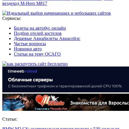
вездеход M-Hero M817
Сервисы:
Билеты на автобус онлайн
Подбор отелей,хостелов
Дешевые Авиабилеты Авиасейлс
Частые вопросы
Новинки авто
Статьи на тему ОСАГО
Статьи:
BMW M2 CS: экстремальная версия модели с 530-сильным