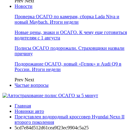
Prev
Next
Новости
Проверка ОСАГО по камерам, сборка Lada Niva и
новый Maybach. Итоги недели
Новые цены, знаки и ОСАГО. К чему еще готовиться
водителям с 1 августа
Полисы ОСАГО подорожали. Страховщики назвали
причину
Подорожание ОСАГО, новый «Гелик» и Audi Q9 в
России. Итоги недели
Prev
Next
Частые вопросы
Главная
Новинки авто
Представлен водородный кроссовер Hyundai Nexo II
второго поколения
5cd7e84d512d61cea9f23ec9904c5a25