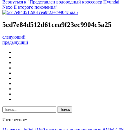
Вернуться к "Представлен водородный кроссовер Hyundai
Nexo II второго поколения"
5cd7e84d512d61cea9f23ec9904c5a25
следующий
предыдущий
Интересное:
Машем из Infiniti Q60 вдогонку заднеприводному BMW 420d