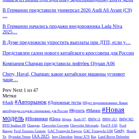
В Германии представили универсал 2026 Audi A6 Avant (C9)
…
В Германии начались продажи внедорожника Lada Niva
2025…
В Думе предложили упростить выплаты при ДТП, если у…
Представлен салон нового китайского кроссовера для России
Компания Changan представила лифтбек Qiyuan A06
Chery, Haval, Changan: какие китайские машины угоняют
чаще…
Prev
Next
1 из 47
Метки
#Авторынок
#Audi
#Дорожные тесты
#Идет переименование: Какие
#Новая
#Купить
#Марки
автобренды создали специально для России
модель
#Новинки
#Цена
Alpine,
Audi Q7,
BMW i3,
BMW iX3,
BMW M2,
BYD Sealion 08
Changan,
Chevrolet Corvette
Chevrolet Silverado,
Ford F-150,
Ford
Geely,
Ranger
Ford Tourneo Custom,
GAC Trumpchi Empow
GAC Trumpchi GS8
Honda
IAA 2025,
Ye,
Hyundai Venue
Jeep Cherokee
Jetour X70
Kia,
Land Rover Defender