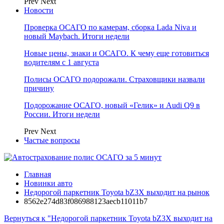
Prev
Next
Новости
Проверка ОСАГО по камерам, сборка Lada Niva и
новый Maybach. Итоги недели
Новые цены, знаки и ОСАГО. К чему еще готовиться
водителям с 1 августа
Полисы ОСАГО подорожали. Страховщики назвали
причину
Подорожание ОСАГО, новый «Гелик» и Audi Q9 в
России. Итоги недели
Prev
Next
Частые вопросы
Главная
Новинки авто
Недорогой паркетник Toyota bZ3X выходит на рынок
8562e274d83f086988123aecb11011b7
Вернуться к "Недорогой паркетник Toyota bZ3X выходит на