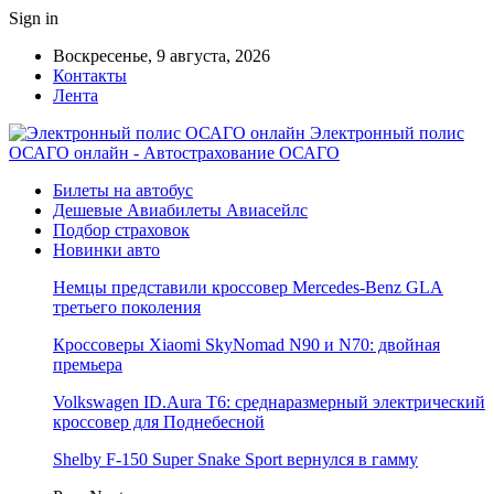
Sign in
Воскресенье, 9 августа, 2026
Контакты
Лента
Электронный полис
ОСАГО онлайн - Автострахование ОСАГО
Билеты на автобус
Дешевые Авиабилеты Авиасейлс
Подбор страховок
Новинки авто
Немцы представили кроссовер Mercedes-Benz GLA
третьего поколения
Кроссоверы Xiaomi SkyNomad N90 и N70: двойная
премьера
Volkswagen ID.Aura T6: среднаразмерный электрический
кроссовер для Поднебесной
Shelby F-150 Super Snake Sport вернулся в гамму