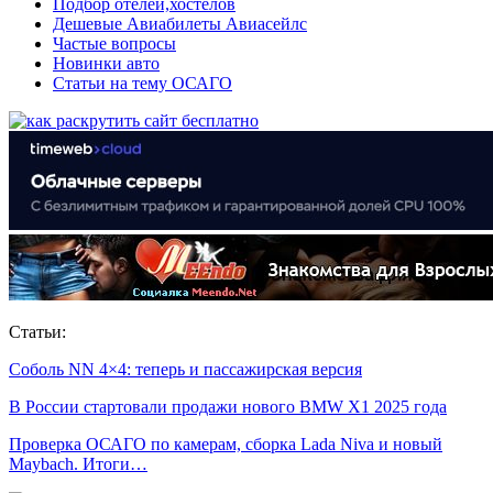
Подбор отелей,хостелов
Дешевые Авиабилеты Авиасейлс
Частые вопросы
Новинки авто
Статьи на тему ОСАГО
Статьи:
Соболь NN 4×4: теперь и пассажирская версия
В России стартовали продажи нового BMW X1 2025 года
Проверка ОСАГО по камерам, сборка Lada Niva и новый
Maybach. Итоги…