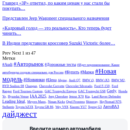
Главред «ЗР» ответил, по каким ценам у нас стали бы
покупать…
Представлен Jeep Wagoneer специального назначения
«Кадровый голод — это реальность». Кто теперь будет
чинить…
В Индии представили кроссовер Suzuki Victoris: более…
Prev
Next
1 из 47
Метки
#Авторынок
#Audi
#Дорожные тесты
#Идет переименование: Какие
#Новая
#Купить
#Марки
автобренды создали специально для России
модель
#Новинки
#Цена
Alpine,
Audi Q7,
BMW i3,
BMW iX3,
BMW M2,
BYD Sealion 08
Changan,
Chevrolet Corvette
Chevrolet Silverado,
Ford F-150,
Ford
Geely,
Ranger
Ford Tourneo Custom,
GAC Trumpchi Empow
GAC Trumpchi GS8
Honda
IAA 2025,
Ye,
Hyundai Venue
Jeep Cherokee
Jetour X70
Kia,
Land Rover Defender
Leading Ideal,
Meyers Manx,
Nissan Kicks
Opel Frontera
Shineray,
SkyNomad N70,
АвтоВАЗ
Stellantis
Toyota bZ3X
Toyota GR 86,
Wey V9X
Xiaomi YU7
Xpeng G3
дайджест
Введите номер автомобиля