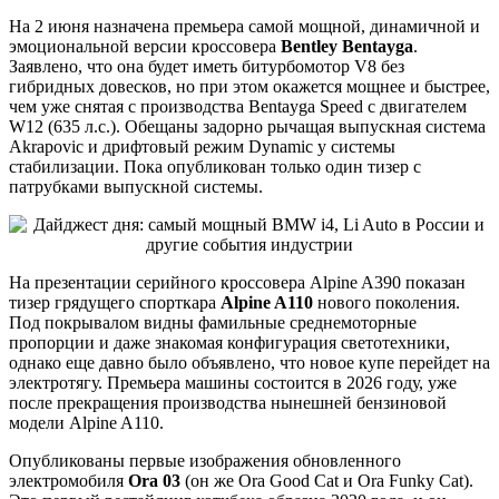
На 2 июня назначена премьера самой мощной, динамичной и
эмоциональной версии кроссовера
Bentley Bentayga
.
Заявлено, что она будет иметь битурбомотор V8 без
гибридных довесков, но при этом окажется мощнее и быстрее,
чем уже снятая с производства Bentayga Speed с двигателем
W12 (635 л.с.). Обещаны задорно рычащая выпускная система
Akrapovic и дрифтовый режим Dynamic у системы
стабилизации. Пока опубликован только один тизер с
патрубками выпускной системы.
На презентации серийного кроссовера Alpine A390 показан
тизер грядущего спорткара
Alpine A110
нового поколения.
Под покрывалом видны фамильные среднемоторные
пропорции и даже знакомая конфигурация светотехники,
однако еще давно было объявлено, что новое купе перейдет на
электротягу. Премьера машины состоится в 2026 году, уже
после прекращения производства нынешней бензиновой
модели Alpine A110.
Опубликованы первые изображения обновленного
электромобиля
Ora 03
(он же Ora Good Cat и Ora Funky Cat).