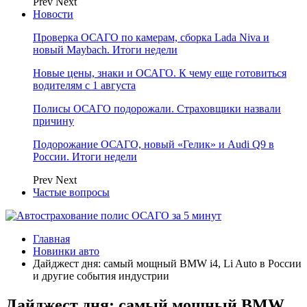
Prev
Next
Новости
Проверка ОСАГО по камерам, сборка Lada Niva и
новый Maybach. Итоги недели
Новые цены, знаки и ОСАГО. К чему еще готовиться
водителям с 1 августа
Полисы ОСАГО подорожали. Страховщики назвали
причину
Подорожание ОСАГО, новый «Гелик» и Audi Q9 в
России. Итоги недели
Prev
Next
Частые вопросы
Главная
Новинки авто
Дайджест дня: самый мощный BMW i4, Li Auto в России
и другие события индустрии
Дайджест дня: самый мощный BMW