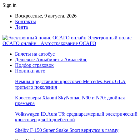
Sign in
Воскресенье, 9 августа, 2026
Контакты
Лента
Электронный полис
ОСАГО онлайн - Автострахование ОСАГО
Билеты на автобус
Дешевые Авиабилеты Авиасейлс
Подбор страховок
Новинки авто
Немцы представили кроссовер Mercedes-Benz GLA
третьего поколения
Кроссоверы Xiaomi SkyNomad N90 и N70: двойная
премьера
Volkswagen ID.Aura T6: среднаразмерный электрический
кроссовер для Поднебесной
Shelby F-150 Super Snake Sport вернулся в гамму