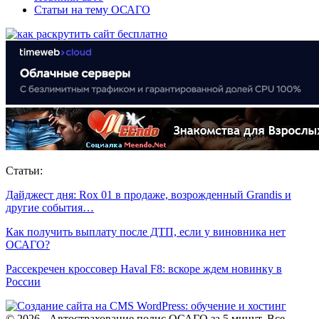
Статьи на тему ОСАГО
Статьи:
Дайджест дня: Rox 01 в продаже, возрожденный Grandis и
другие события…
Как получить выплату после ДТП, если у виновника нет
ОСАГО?
Рассекречен кроссовер Haval F8: вскоре ждем новинку в
России
© 2026 - Автострахование полис ОСАГО за 5 минут. Все