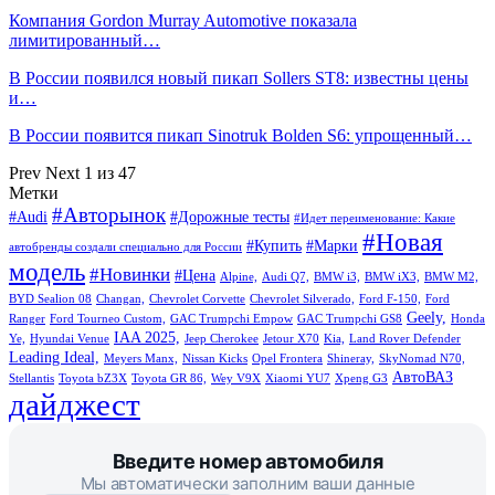
Компания Gordon Murray Automotive показала
лимитированный…
В России появился новый пикап Sollers ST8: известны цены
и…
В России появится пикап Sinotruk Bolden S6: упрощенный…
Prev
Next
1 из 47
Метки
#Авторынок
#Audi
#Дорожные тесты
#Идет переименование: Какие
#Новая
#Купить
#Марки
автобренды создали специально для России
модель
#Новинки
#Цена
Alpine,
Audi Q7,
BMW i3,
BMW iX3,
BMW M2,
BYD Sealion 08
Changan,
Chevrolet Corvette
Chevrolet Silverado,
Ford F-150,
Ford
Geely,
Ranger
Ford Tourneo Custom,
GAC Trumpchi Empow
GAC Trumpchi GS8
Honda
IAA 2025,
Ye,
Hyundai Venue
Jeep Cherokee
Jetour X70
Kia,
Land Rover Defender
Leading Ideal,
Meyers Manx,
Nissan Kicks
Opel Frontera
Shineray,
SkyNomad N70,
АвтоВАЗ
Stellantis
Toyota bZ3X
Toyota GR 86,
Wey V9X
Xiaomi YU7
Xpeng G3
дайджест
Введите номер автомобиля
Мы автоматически заполним ваши данные