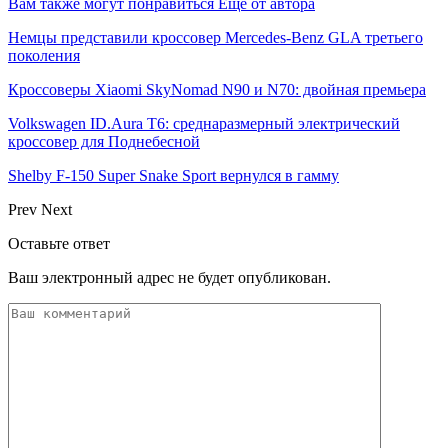
Вам также могут понравиться
Еще от автора
Немцы представили кроссовер Mercedes-Benz GLA третьего
поколения
Кроссоверы Xiaomi SkyNomad N90 и N70: двойная премьера
Volkswagen ID.Aura T6: среднаразмерный электрический
кроссовер для Поднебесной
Shelby F-150 Super Snake Sport вернулся в гамму
Prev
Next
Оставьте ответ
Ваш электронный адрес не будет опубликован.