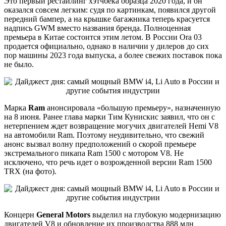
Это первый рестайлинг хэтчбека образца 2020 года, и он
оказался совсем легким: судя по картинкам, появился другой
передний бампер, а на крышке багажника теперь красуется
надпись GWM вместо названия бренда. Полноценная
премьера в Китае состоится этим летом. В России Ora 03
продается официально, однако в наличии у дилеров до сих
пор машины 2023 года выпуска, а более свежих поставок пока
не было.
Марка
Ram
анонсировала «большую премьеру», назначенную
на 8 июня. Ранее глава марки Тим Кунискис заявил, что он с
нетерпением ждет возвращение могучих двигателей Hemi V8
на автомобили Ram. Поэтому неудивительно, что свежий
анонс вызвал волну предположений о скорой премьере
экстремального пикапа Ram 1500 с мотором V8. Не
исключено, что речь идет о возрожденной версии Ram 1500
TRX (на фото).
Концерн
General Motors
выделил на глубокую модернизацию
двигателей V8 и обновление их производства 888 млн