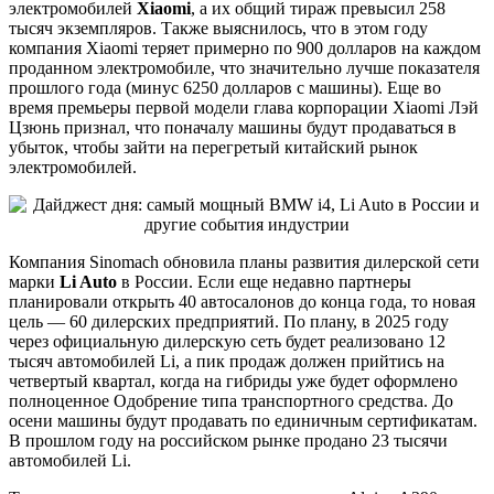
электромобилей
Xiaomi
, а их общий тираж превысил 258
тысяч экземпляров. Также выяснилось, что в этом году
компания Xiaomi теряет примерно по 900 долларов на каждом
проданном электромобиле, что значительно лучше показателя
прошлого года (минус 6250 долларов с машины). Еще во
время премьеры первой модели глава корпорации Xiaomi Лэй
Цзюнь признал, что поначалу машины будут продаваться в
убыток, чтобы зайти на перегретый китайский рынок
электромобилей.
Компания Sinomach обновила планы развития дилерской сети
марки
Li Auto
в России. Если еще недавно партнеры
планировали открыть 40 автосалонов до конца года, то новая
цель — 60 дилерских предприятий. По плану, в 2025 году
через официальную дилерскую сеть будет реализовано 12
тысяч автомобилей Li, а пик продаж должен прийтись на
четвертый квартал, когда на гибриды уже будет оформлено
полноценное Одобрение типа транспортного средства. До
осени машины будут продавать по единичным сертификатам.
В прошлом году на российском рынке продано 23 тысячи
автомобилей Li.