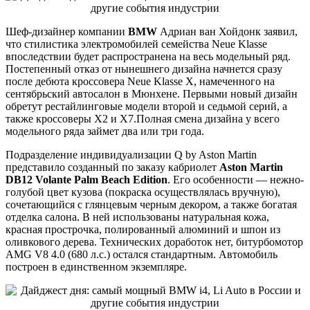
Шеф-дизайнер компании
BMW
Адриан ван Хойдонк заявил,
что стилистика электромобилей семейства Neue Klasse
впоследствии будет распространена на весь модельный ряд.
Постепенный отказ от нынешнего дизайна начнется сразу
после дебюта кроссовера Neue Klasse X, намеченного на
сентябрьский автосалон в Мюнхене. Первыми новый дизайн
обретут рестайлинговые модели второй и седьмой серий, а
также кроссоверы X2 и X7.Полная смена дизайна у всего
модельного ряда займет два или три года.
Подразделение индивидуализации Q by Aston Martin
представило созданный по заказу кабриолет
Aston Martin
DB12
Volante
Palm Beach
Edition
. Его особенности — нежно-
голубой цвет кузова (покраска осуществлялась вручную),
сочетающийся с глянцевым черным декором, а также богатая
отделка салона. В ней использованы натуральная кожа,
красная прострочка, полированный алюминий и шпон из
оливкового дерева. Технических доработок нет, битурбомотор
AMG V8 4.0 (680 л.с.) остался стандартным. Автомобиль
построен в единственном экземпляре.