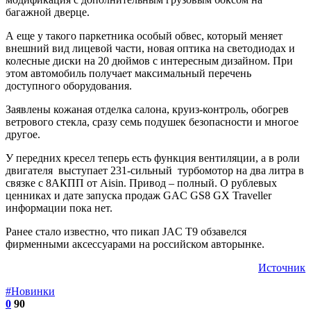
багажной дверце.
А еще у такого паркетника особый обвес, который меняет
внешний вид лицевой части, новая оптика на светодиодах и
колесные диски на 20 дюймов с интересным дизайном. При
этом автомобиль получает максимальный перечень
доступного оборудования.
Заявлены кожаная отделка салона, круиз-контроль, обогрев
ветрового стекла, сразу семь подушек безопасности и многое
другое.
У передних кресел теперь есть функция вентиляции, а в роли
двигателя выступает 231-сильный турбомотор на два литра в
связке с 8АКПП от Aisin. Привод – полный. О рублевых
ценниках и дате запуска продаж GAC GS8 GX Traveller
информации пока нет.
Ранее стало известно, что пикап JAC T9 обзавелся
фирменными аксессуарами на российском авторынке.
Источник
#Новинки
0
90