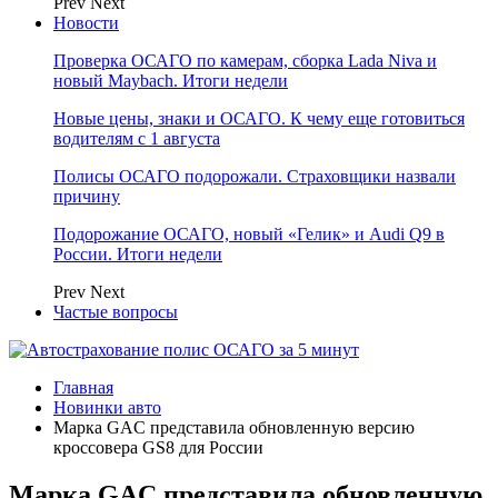
Prev
Next
Новости
Проверка ОСАГО по камерам, сборка Lada Niva и
новый Maybach. Итоги недели
Новые цены, знаки и ОСАГО. К чему еще готовиться
водителям с 1 августа
Полисы ОСАГО подорожали. Страховщики назвали
причину
Подорожание ОСАГО, новый «Гелик» и Audi Q9 в
России. Итоги недели
Prev
Next
Частые вопросы
Главная
Новинки авто
Марка GAC представила обновленную версию
кроссовера GS8 для России
Марка GAC представила обновленную