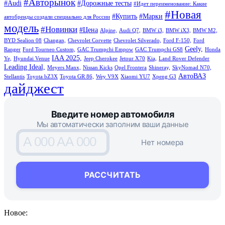
#Авторынок
#Audi
#Дорожные тесты
#Идет переименование: Какие
#Новая
#Купить
#Марки
автобренды создали специально для России
модель
#Новинки
#Цена
Alpine,
Audi Q7,
BMW i3,
BMW iX3,
BMW M2,
BYD Sealion 08
Changan,
Chevrolet Corvette
Chevrolet Silverado,
Ford F-150,
Ford
Geely,
Ranger
Ford Tourneo Custom,
GAC Trumpchi Empow
GAC Trumpchi GS8
Honda
IAA 2025,
Ye,
Hyundai Venue
Jeep Cherokee
Jetour X70
Kia,
Land Rover Defender
Leading Ideal,
Meyers Manx,
Nissan Kicks
Opel Frontera
Shineray,
SkyNomad N70,
АвтоВАЗ
Stellantis
Toyota bZ3X
Toyota GR 86,
Wey V9X
Xiaomi YU7
Xpeng G3
дайджест
Введите номер автомобиля
Мы автоматически заполним ваши данные
A 000 AA 000
Нет номера
РАССЧИТАТЬ
Новое: