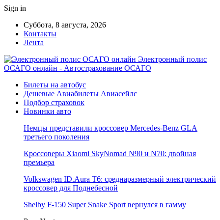
Sign in
Суббота, 8 августа, 2026
Контакты
Лента
Электронный полис
ОСАГО онлайн - Автострахование ОСАГО
Билеты на автобус
Дешевые Авиабилеты Авиасейлс
Подбор страховок
Новинки авто
Немцы представили кроссовер Mercedes-Benz GLA
третьего поколения
Кроссоверы Xiaomi SkyNomad N90 и N70: двойная
премьера
Volkswagen ID.Aura T6: среднаразмерный электрический
кроссовер для Поднебесной
Shelby F-150 Super Snake Sport вернулся в гамму