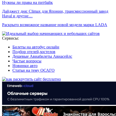
Нужны ли права на питбайк
Дайджест дня: Climax для Японии, трансмиссионный завод
Haval и другие…
Раскрыто возможное название новой модели марки LADA
Сервисы:
Билеты на автобус онлайн
Подбор отелей,хостелов
Дешевые Авиабилеты Авиасейлс
Частые вопросы
Новинки авто
Статьи на тему ОСАГО