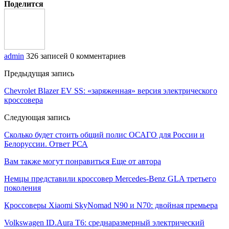
Поделится
admin
326 записей
0 комментариев
Предыдущая запись
Chevrolet Blazer EV SS: «заряженная» версия электрического
кроссовера
Следующая запись
Сколько будет стоить общий полис ОСАГО для России и
Белоруссии. Ответ РСА
Вам также могут понравиться
Еще от автора
Немцы представили кроссовер Mercedes-Benz GLA третьего
поколения
Кроссоверы Xiaomi SkyNomad N90 и N70: двойная премьера
Volkswagen ID.Aura T6: среднаразмерный электрический