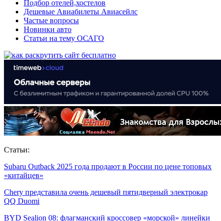
Подбор отелей,хостелов
Дешевые Авиабилеты Авиасейлс
Частые вопросы
Новинки авто
Статьи на тему ОСАГО
Статьи:
Subaru Outback 2025 года продают в России по цене топовых
«китайцев»
Chery представила очень дешевый пятидверный электрокар
QQ Duomi
BYD Sealion 08: флагманский кроссовер «морской» линейки