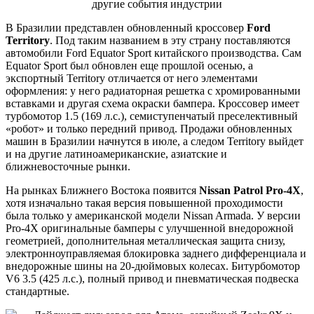
В Бразилии представлен обновленный кроссовер
Ford
Territory
. Под таким названием в эту страну поставляются
автомобили Ford Equator Sport китайского производства. Сам
Equator Sport был обновлен еще прошлой осенью, а
экспортный Territory отличается от него элементами
оформления: у него радиаторная решетка с хромированными
вставками и другая схема окраски бампера. Кроссовер имеет
турбомотор 1.5 (169 л.с.), семиступенчатый преселективный
«робот» и только передний привод. Продажи обновленных
машин в Бразилии начнутся в июле, а следом Territory выйдет
и на другие латиноамериканские, азиатские и
ближневосточные рынки.
На рынках Ближнего Востока появится
Nissan Patrol
Pro
-4
X
,
хотя изначально такая версия повышенной проходимости
была только у американской модели Nissan Armada. У версии
Pro-4X оригинальные бамперы с улучшенной внедорожной
геометрией, дополнительная металлическая защита снизу,
электронноуправляемая блокировка заднего дифференциала и
внедорожные шины на 20-дюймовых колесах. Битурбомотор
V6 3.5 (425 л.с.), полный привод и пневматическая подвеска
стандартные.