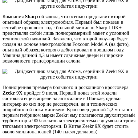
Компания
Sharp
объявила, что осенью представит второй
опытный образец электромобиля. Первый был показан в
сентябре прошлого года: большой минивэн Sharp LDK+
представлял собой лишь полноразмерный макет с условной
технической начинкой. Заявлено, что второй шоу-кар будет
создан на основе электромобиля Foxconn Model A (на фото),
опытный образец которого дебютировал в прошлом году.
Машина длиной 4,3 м имеет сдвижные двери и широкие
возможности трансформации салона.
Полноценная премьера большого и роскошного кроссовера
Zeekr 9X
пройдет 9 июля. Первый показ этой модели
состоялся еще в апреле на автосалоне в Шанхае, однако
интерьер до сих пор не рассекречен, да и технических
подробностей пока минимум. Кроссовер длиной 5,2 м станет
первым гибридом марки Zeekr: ему полагаются двухлитровый
турбомотор и 900-вольтовая электросистема с двумя или тремя
тяговыми электромоторами. В Китае Zeekr 9X будет стоить
около миллиона юаней (140 тысяч долларов).