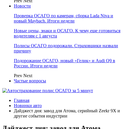
Prev
Next
Новости
Проверка ОСАГО по камерам, сборка Lada Niva и
новый Maybach. Итоги недели
Новые цены, знаки и ОСАГО. К чему еще готовиться
водителям с 1 августа
Полисы ОСАГО подорожали. Страховщики назвали
причину
Подорожание ОСАГО, новый «Гелик» и Audi Q9 в
России. Итоги недели
Prev
Next
Частые вопросы
Главная
Новинки авто
Дайджест дня: завод для Атома, серийный Zeekr 9X и
другие события индустрии
Дайджест дня: завод для Атома,