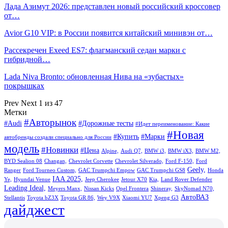
Лада Азимут 2026: представлен новый российский кроссовер
от…
Avior G10 VIP: в России появится китайский минивэн от…
Рассекречен Exeed ES7: флагманский седан марки с
гибридной…
Lada Niva Bronto: обновленная Нива на «зубастых»
покрышках
Prev
Next
1 из 47
Метки
#Авторынок
#Audi
#Дорожные тесты
#Идет переименование: Какие
#Новая
#Купить
#Марки
автобренды создали специально для России
модель
#Новинки
#Цена
Alpine,
Audi Q7,
BMW i3,
BMW iX3,
BMW M2,
BYD Sealion 08
Changan,
Chevrolet Corvette
Chevrolet Silverado,
Ford F-150,
Ford
Geely,
Ranger
Ford Tourneo Custom,
GAC Trumpchi Empow
GAC Trumpchi GS8
Honda
IAA 2025,
Ye,
Hyundai Venue
Jeep Cherokee
Jetour X70
Kia,
Land Rover Defender
Leading Ideal,
Meyers Manx,
Nissan Kicks
Opel Frontera
Shineray,
SkyNomad N70,
АвтоВАЗ
Stellantis
Toyota bZ3X
Toyota GR 86,
Wey V9X
Xiaomi YU7
Xpeng G3
дайджест