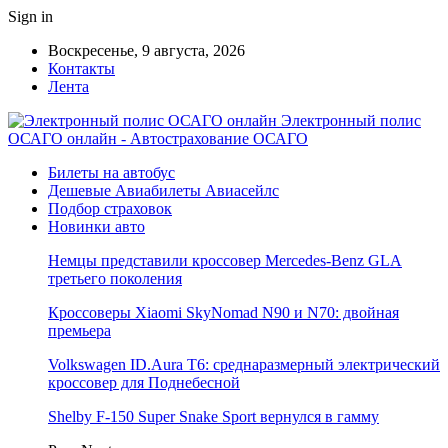
Sign in
Воскресенье, 9 августа, 2026
Контакты
Лента
Электронный полис
ОСАГО онлайн - Автострахование ОСАГО
Билеты на автобус
Дешевые Авиабилеты Авиасейлс
Подбор страховок
Новинки авто
Немцы представили кроссовер Mercedes-Benz GLA
третьего поколения
Кроссоверы Xiaomi SkyNomad N90 и N70: двойная
премьера
Volkswagen ID.Aura T6: среднаразмерный электрический
кроссовер для Поднебесной
Shelby F-150 Super Snake Sport вернулся в гамму