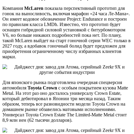
Компания
McLaren
показала перспективный прототип для
гонок на выносливость, включая марафон «24 часа Ле-Мана».
Он имеет кодовое обозначение Project: Endurance и построен
по правилам класса LMDh. Известно, что прототип будет
оснащен гибридной силовой установкой с битурбомотором
V6, но больше никаких подробностей пока нет. По плану,
такой McLaren выйдет на старт гоночной серии WEC только в
2027 году, а вдобавок гоночный болид будет предложен для
приобретения ограниченному числу избранных клиентов
марки.
Для японского рынка подготовлена очередная спецверсия
автомобиля
Toyota Crown
с особым покрытием кузова Matte
Metal. На этот раз оно досталось универсалу Crown Estate,
который дебютировал в Японии три месяца назад. Таким
образом, теперь все разновидности модели Toyota Crown на
домашнем рынке обзавелись матовыми исполнениями.
Универсал Toyota Crown Estate The Limited-Matte Metal стоит
8,9 млн иен (62 тысячи долларов).