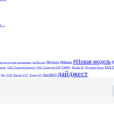
го…
#Новая модель
#Купить
#Марки
енды создали специально для России
Geely,
IAA 2
stom,
GAC Trumpchi Empow
GAC Trumpchi GS8
Honda Ye,
Hyundai Venue
дайджест
АвтоВАЗ
Wey V9X
Xiaomi YU7
Xpeng G3