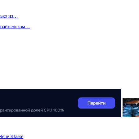
лько из…
дизайнерском…
Neue Klasse