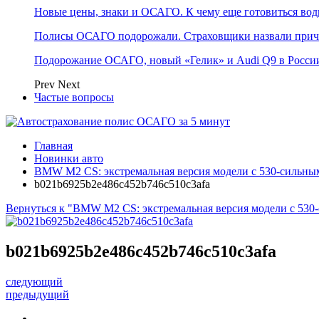
Новые цены, знаки и ОСАГО. К чему еще готовиться води
Полисы ОСАГО подорожали. Страховщики назвали при
Подорожание ОСАГО, новый «Гелик» и Audi Q9 в России
Prev
Next
Частые вопросы
Главная
Новинки авто
BMW M2 CS: экстремальная версия модели с 530-сильн
b021b6925b2e486c452b746c510c3afa
Вернуться к "BMW M2 CS: экстремальная версия модели с 53
b021b6925b2e486c452b746c510c3afa
следующий
предыдущий