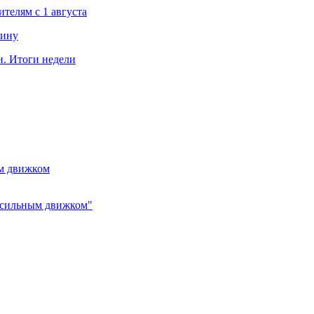
телям с 1 августа
чину
. Итоги недели
ым движком
0-сильным движком"