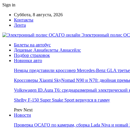
Sign in
Суббота, 8 августа, 2026
Контакты
Лента
Электронный полис ОС
Билеты на автобус
Дешевые Авиабилеты Авиасейлс
Подбор страховок
Новинки авто
Немцы представили кроссовер Mercedes-Benz GLA третье
Кроссоверы Xiaomi SkyNomad N90 и N70: двойная премь
Volkswagen ID.Aura T6: среднаразмерный электрический 
Shelby F-150 Super Snake Sport вернулся в гамму
Prev
Next
Новости
Проверка ОСАГО по камерам, сборка Lada Niva и новый 