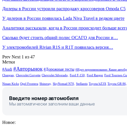
Дилеры в России устроили распродажу кроссоверов Omoda C5
У дилеров в России появилась Lada Niva Travel в редком цвете
Аналитики рассказали, когда в России происходит больше все
Сколько будет стоить общий полис ОСАГО для России и…
У электромобилей Rivian R1S и R1T появилась версия…
Prev
Next
1 из 47
Метки
#Авторынок
#Audi
#Дорожные тесты
#Идет переименование: Какие автобр
Changan,
Chevrolet Corvette
Chevrolet Silverado,
Ford F-150,
Ford Ranger
Ford Tourneo Cu
Nissan Kicks
Opel Frontera
Shineray,
SkyNomad N70,
Stellantis
Toyota bZ3X
Toyota GR 86,
Введите номер автомобиля
Мы автоматически заполним ваши данные
Новое: