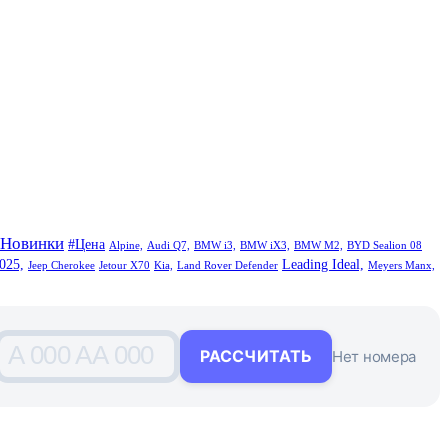
#Новинки
#Цена
Alpine,
Audi Q7,
BMW i3,
BMW iX3,
BMW M2,
BYD Sealion 08
025,
Leading Ideal,
Jeep Cherokee
Jetour X70
Kia,
Land Rover Defender
Meyers Manx,
A 000 AA 000
РАССЧИТАТЬ
Нет номера