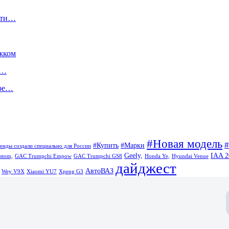
ости…
жком
ь…
ыре…
#Новая модель
#Купить
#Марки
енды создали специально для России
Geely,
IAA 2
stom,
GAC Trumpchi Empow
GAC Trumpchi GS8
Honda Ye,
Hyundai Venue
дайджест
АвтоВАЗ
Wey V9X
Xiaomi YU7
Xpeng G3