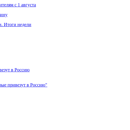
телям с 1 августа
чину
. Итоги недели
везут в Россию
орые привезут в Россию"