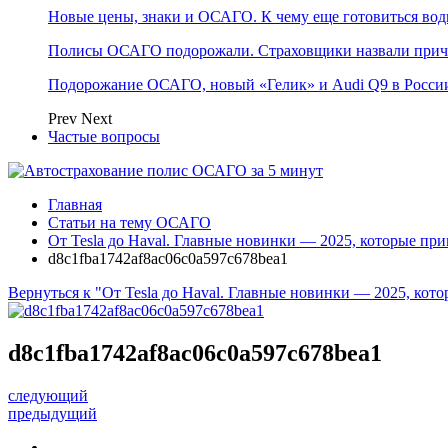
Новые цены, знаки и ОСАГО. К чему еще готовиться води
Полисы ОСАГО подорожали. Страховщики назвали при
Подорожание ОСАГО, новый «Гелик» и Audi Q9 в России
Prev
Next
Частые вопросы
Главная
Статьи на тему ОСАГО
От Tesla до Haval. Главные новинки — 2025, которые при
d8c1fba1742af8ac06c0a597c678bea1
Вернуться к "От Tesla до Haval. Главные новинки — 2025, кот
d8c1fba1742af8ac06c0a597c678bea1
следующий
предыдущий