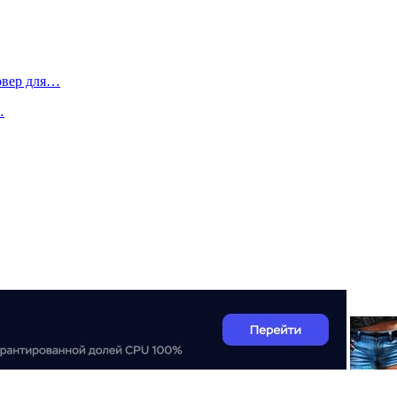
овер для…
…