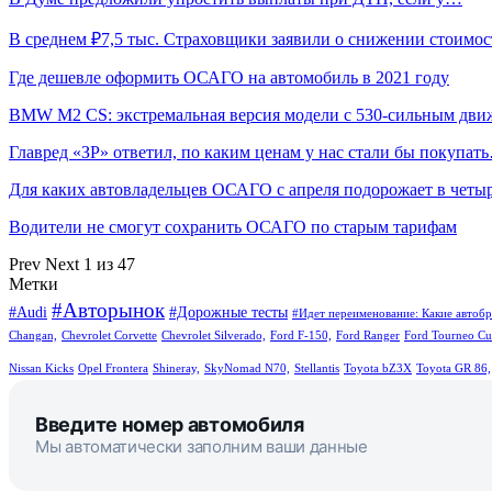
В среднем ₽7,5 тыс. Страховщики заявили о снижении стоим
Где дешевле оформить ОСАГО на автомобиль в 2021 году
BMW M2 CS: экстремальная версия модели с 530-сильным дви
Главред «ЗР» ответил, по каким ценам у нас стали бы покупат
Для каких автовладельцев ОСАГО с апреля подорожает в чет
Водители не смогут сохранить ОСАГО по старым тарифам
Prev
Next
1 из 47
Метки
#Авторынок
#Audi
#Дорожные тесты
#Идет переименование: Какие автобр
Changan,
Chevrolet Corvette
Chevrolet Silverado,
Ford F-150,
Ford Ranger
Ford Tourneo Cu
Nissan Kicks
Opel Frontera
Shineray,
SkyNomad N70,
Stellantis
Toyota bZ3X
Toyota GR 86,
Введите номер автомобиля
Мы автоматически заполним ваши данные