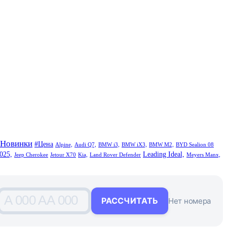
#Новинки
#Цена
Alpine,
Audi Q7,
BMW i3,
BMW iX3,
BMW M2,
BYD Sealion 08
025,
Leading Ideal,
Jeep Cherokee
Jetour X70
Kia,
Land Rover Defender
Meyers Manx,
A 000 AA 000
РАССЧИТАТЬ
Нет номера