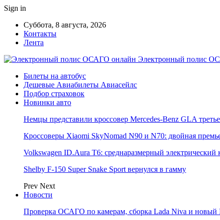
Sign in
Суббота, 8 августа, 2026
Контакты
Лента
Электронный полис ОС
Билеты на автобус
Дешевые Авиабилеты Авиасейлс
Подбор страховок
Новинки авто
Немцы представили кроссовер Mercedes-Benz GLA третье
Кроссоверы Xiaomi SkyNomad N90 и N70: двойная премь
Volkswagen ID.Aura T6: среднаразмерный электрический 
Shelby F-150 Super Snake Sport вернулся в гамму
Prev
Next
Новости
Проверка ОСАГО по камерам, сборка Lada Niva и новый 