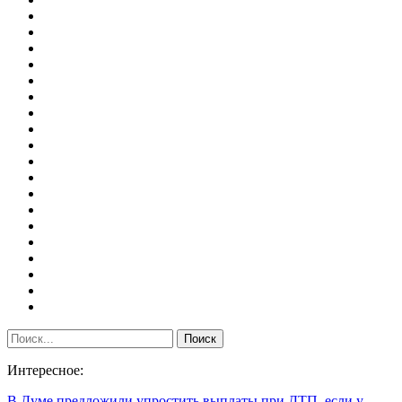
Интересное:
В Думе предложили упростить выплаты при ДТП, если у…