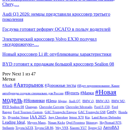
Chery,…
Audi Q3 2026: немцы представили кроссовер третьего
поколения
Госдума готовит реформу ОСАГО в пользу водителей
Электрический кроссовер Volvo EX30 получил
«вседорожную»…
Новый кроссовер Li i8: опубликованы характеристики
BYD готовит к продажам большой кроссовер Sealion 08
Prev
Next
1 из 47
Метки
#Авторынок
#Audi
#Дорожные тесты
#Идет переименование: Какие
#Новая
#Купить
#Марки
автобренды создали специально для России
модель
#Новинки
#Цена
Alpine,
Audi Q7,
BMW i3,
BMW iX3,
BMW M2,
BYD Sealion 08
Changan,
Chevrolet Corvette
Chevrolet Silverado,
Ford F-150,
Ford
Geely,
Ranger
Ford Tourneo Custom,
GAC Trumpchi Empow
GAC Trumpchi GS8
Honda
IAA 2025,
Ye,
Hyundai Venue
Jeep Cherokee
Jetour X70
Kia,
Land Rover Defender
Leading Ideal,
Meyers Manx,
Nissan Kicks
Opel Frontera
Shineray,
SkyNomad N70,
АвтоВАЗ
Stellantis
Toyota bZ3X
Toyota GR 86,
Wey V9X
Xiaomi YU7
Xpeng G3