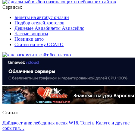
Сервисы:
Билеты на автобус онлайн
Подбор отелей,хостелов
Дешевые Авиабилеты Авиасейлс
Частые вопросы
Новинки авто
Статьи на тему ОСАГО
Статьи:
Дайджест дня: лебединая песня W16, Tenet в Калуге и другие
события…