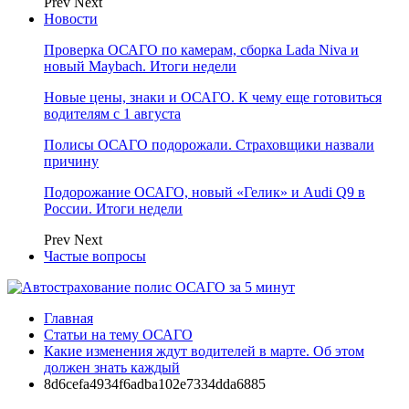
Prev
Next
Новости
Проверка ОСАГО по камерам, сборка Lada Niva и
новый Maybach. Итоги недели
Новые цены, знаки и ОСАГО. К чему еще готовиться
водителям с 1 августа
Полисы ОСАГО подорожали. Страховщики назвали
причину
Подорожание ОСАГО, новый «Гелик» и Audi Q9 в
России. Итоги недели
Prev
Next
Частые вопросы
Главная
Статьи на тему ОСАГО
Какие изменения ждут водителей в марте. Об этом
должен знать каждый
8d6cefa4934f6adba102e7334dda6885