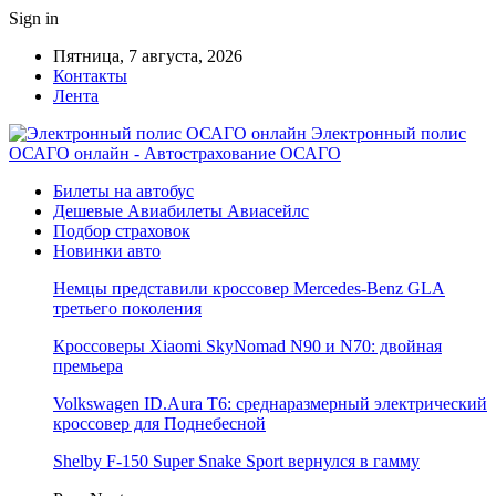
Sign in
Пятница, 7 августа, 2026
Контакты
Лента
Электронный полис
ОСАГО онлайн - Автострахование ОСАГО
Билеты на автобус
Дешевые Авиабилеты Авиасейлс
Подбор страховок
Новинки авто
Немцы представили кроссовер Mercedes-Benz GLA
третьего поколения
Кроссоверы Xiaomi SkyNomad N90 и N70: двойная
премьера
Volkswagen ID.Aura T6: среднаразмерный электрический
кроссовер для Поднебесной
Shelby F-150 Super Snake Sport вернулся в гамму