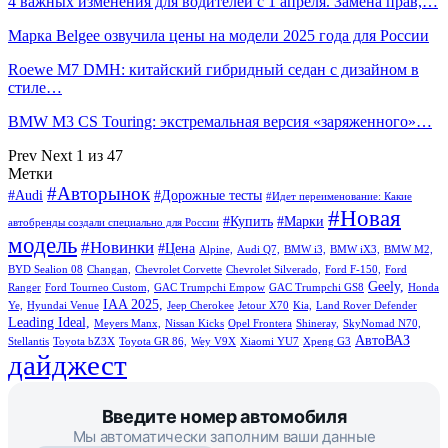
4 важных изменения для водителей с 1 апреля. Замена прав,…
Марка Belgee озвучила цены на модели 2025 года для России
Roewe M7 DMH: китайский гибридный седан с дизайном в
стиле…
BMW M3 CS Touring: экстремальная версия «заряженного»…
Prev
Next
1 из 47
Метки
#Авторынок
#Audi
#Дорожные тесты
#Идет переименование: Какие
#Новая
#Купить
#Марки
автобренды создали специально для России
модель
#Новинки
#Цена
Alpine,
Audi Q7,
BMW i3,
BMW iX3,
BMW M2,
BYD Sealion 08
Changan,
Chevrolet Corvette
Chevrolet Silverado,
Ford F-150,
Ford
Geely,
Ranger
Ford Tourneo Custom,
GAC Trumpchi Empow
GAC Trumpchi GS8
Honda
IAA 2025,
Ye,
Hyundai Venue
Jeep Cherokee
Jetour X70
Kia,
Land Rover Defender
Leading Ideal,
Meyers Manx,
Nissan Kicks
Opel Frontera
Shineray,
SkyNomad N70,
АвтоВАЗ
Stellantis
Toyota bZ3X
Toyota GR 86,
Wey V9X
Xiaomi YU7
Xpeng G3
дайджест
Введите номер автомобиля
Мы автоматически заполним ваши данные