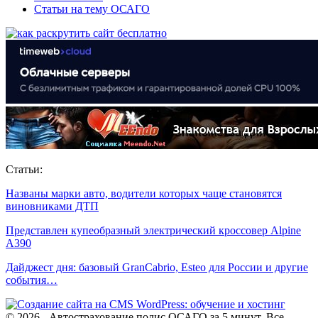
Статьи на тему ОСАГО
Статьи:
Названы марки авто, водители которых чаще становятся
виновниками ДТП
Представлен купеобразный электрический кроссовер Alpine
A390
Дайджест дня: базовый GranCabrio, Esteo для России и другие
события…
© 2026 - Автострахование полис ОСАГО за 5 минут. Все