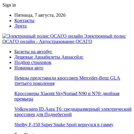
Sign in
Пятница, 7 августа, 2026
Контакты
Лента
Электронный полис
ОСАГО онлайн - Автострахование ОСАГО
Билеты на автобус
Дешевые Авиабилеты Авиасейлс
Подбор страховок
Новинки авто
Немцы представили кроссовер Mercedes-Benz GLA
третьего поколения
Кроссоверы Xiaomi SkyNomad N90 и N70: двойная
премьера
Volkswagen ID.Aura T6: среднаразмерный электрический
кроссовер для Поднебесной
Shelby F-150 Super Snake Sport вернулся в гамму