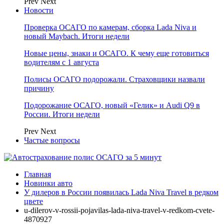
Prev
Next
Новости
Проверка ОСАГО по камерам, сборка Lada Niva и
новый Maybach. Итоги недели
Новые цены, знаки и ОСАГО. К чему еще готовиться
водителям с 1 августа
Полисы ОСАГО подорожали. Страховщики назвали
причину
Подорожание ОСАГО, новый «Гелик» и Audi Q9 в
России. Итоги недели
Prev
Next
Частые вопросы
Главная
Новинки авто
У дилеров в России появилась Lada Niva Travel в редком
цвете
u-dilerov-v-rossii-pojavilas-lada-niva-travel-v-redkom-cvete-
4870927