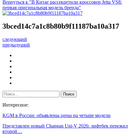
Вернуться к "В Китае рассекретили кроссовер Jetta VS8:
первая оригинальная модель бренда"
3bced14c7a1c8b80b9f11187ba10a317
следующий
предыдущий
Интересное:
KGM в России: объявлены цены на четыре модели
Представлен новый Changan Uni-V 2026: лифтбек пережил
второй…