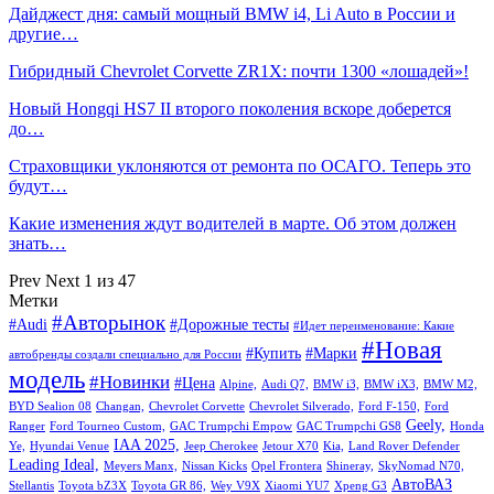
Дайджест дня: самый мощный BMW i4, Li Auto в России и
другие…
Гибридный Chevrolet Corvette ZR1X: почти 1300 «лошадей»!
Новый Hongqi HS7 II второго поколения вскоре доберется
до…
Страховщики уклоняются от ремонта по ОСАГО. Теперь это
будут…
Какие изменения ждут водителей в марте. Об этом должен
знать…
Prev
Next
1 из 47
Метки
#Авторынок
#Audi
#Дорожные тесты
#Идет переименование: Какие
#Новая
#Купить
#Марки
автобренды создали специально для России
модель
#Новинки
#Цена
Alpine,
Audi Q7,
BMW i3,
BMW iX3,
BMW M2,
BYD Sealion 08
Changan,
Chevrolet Corvette
Chevrolet Silverado,
Ford F-150,
Ford
Geely,
Ranger
Ford Tourneo Custom,
GAC Trumpchi Empow
GAC Trumpchi GS8
Honda
IAA 2025,
Ye,
Hyundai Venue
Jeep Cherokee
Jetour X70
Kia,
Land Rover Defender
Leading Ideal,
Meyers Manx,
Nissan Kicks
Opel Frontera
Shineray,
SkyNomad N70,
АвтоВАЗ
Stellantis
Toyota bZ3X
Toyota GR 86,
Wey V9X
Xiaomi YU7
Xpeng G3