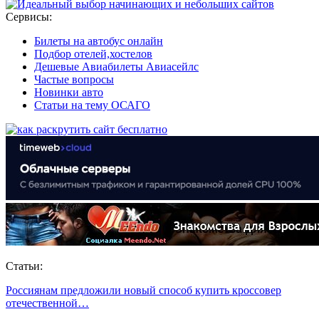
Сервисы:
Билеты на автобус онлайн
Подбор отелей,хостелов
Дешевые Авиабилеты Авиасейлс
Частые вопросы
Новинки авто
Статьи на тему ОСАГО
Статьи:
Россиянам предложили новый способ купить кроссовер
отечественной…