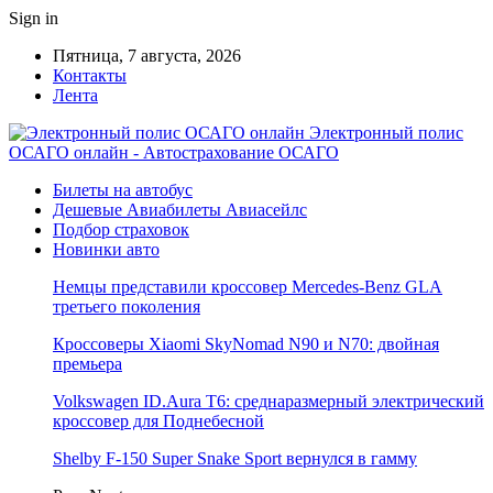
Sign in
Пятница, 7 августа, 2026
Контакты
Лента
Электронный полис
ОСАГО онлайн - Автострахование ОСАГО
Билеты на автобус
Дешевые Авиабилеты Авиасейлс
Подбор страховок
Новинки авто
Немцы представили кроссовер Mercedes-Benz GLA
третьего поколения
Кроссоверы Xiaomi SkyNomad N90 и N70: двойная
премьера
Volkswagen ID.Aura T6: среднаразмерный электрический
кроссовер для Поднебесной
Shelby F-150 Super Snake Sport вернулся в гамму