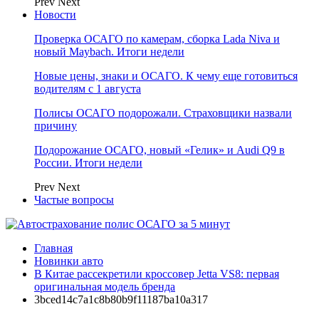
Prev
Next
Новости
Проверка ОСАГО по камерам, сборка Lada Niva и
новый Maybach. Итоги недели
Новые цены, знаки и ОСАГО. К чему еще готовиться
водителям с 1 августа
Полисы ОСАГО подорожали. Страховщики назвали
причину
Подорожание ОСАГО, новый «Гелик» и Audi Q9 в
России. Итоги недели
Prev
Next
Частые вопросы
Главная
Новинки авто
В Китае рассекретили кроссовер Jetta VS8: первая
оригинальная модель бренда
3bced14c7a1c8b80b9f11187ba10a317