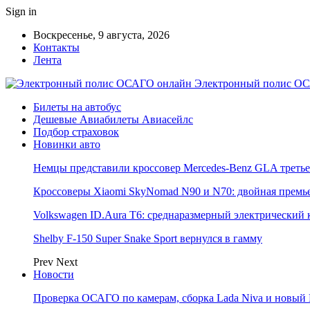
Sign in
Воскресенье, 9 августа, 2026
Контакты
Лента
Электронный полис ОС
Билеты на автобус
Дешевые Авиабилеты Авиасейлс
Подбор страховок
Новинки авто
Немцы представили кроссовер Mercedes-Benz GLA третье
Кроссоверы Xiaomi SkyNomad N90 и N70: двойная премь
Volkswagen ID.Aura T6: среднаразмерный электрический 
Shelby F-150 Super Snake Sport вернулся в гамму
Prev
Next
Новости
Проверка ОСАГО по камерам, сборка Lada Niva и новый 