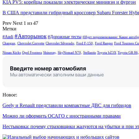
KIA PV5: корейцы показали электрические минивэн и фургон
В США представили гибридный кроссовер Subaru Forester Hyb
Prev
Next
1 из 47
Метки
#Авторынок
#Audi
#Дорожные тесты
#Идет переименование: Какие автобр
Changan,
Chevrolet Corvette
Chevrolet Silverado,
Ford F-150,
Ford Ranger
Ford Tourneo Cu
Nissan Kicks
Opel Frontera
Shineray,
SkyNomad N70,
Stellantis
Toyota bZ3X
Toyota GR 86,
Введите номер автомобиля
Мы автоматически заполним ваши данные
Новое:
Geely и Renault представили компактные ДВС для гибридов
Можно ли оформить ОСАГО с иностранными правами
Нестыковка: почему страховщики жалуются на убытки и при 