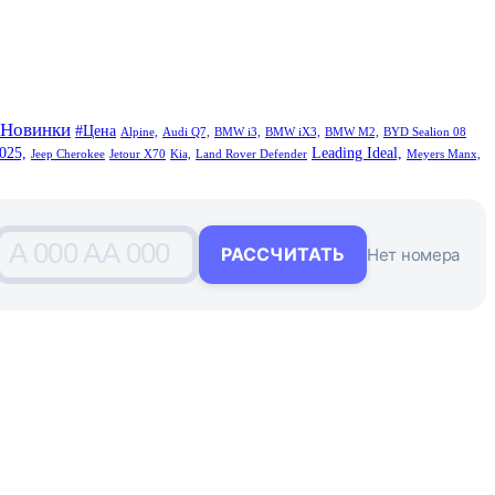
#Новинки
#Цена
Alpine,
Audi Q7,
BMW i3,
BMW iX3,
BMW M2,
BYD Sealion 08
025,
Leading Ideal,
Jeep Cherokee
Jetour X70
Kia,
Land Rover Defender
Meyers Manx,
A 000 AA 000
РАССЧИТАТЬ
Нет номера