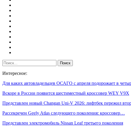
Интересное:
Для каких автовладельцев ОСАГО с апреля подорожает в чет
Вскоре в России появится шестиместный кроссовер WEY V9X
Представлен новый Changan Uni-V 2026: лифтбек пережил вт
Рассекречен Geely Atlas следующего поколения: кроссовер…
Представлен электромобиль Nissan Leaf третьего поколения