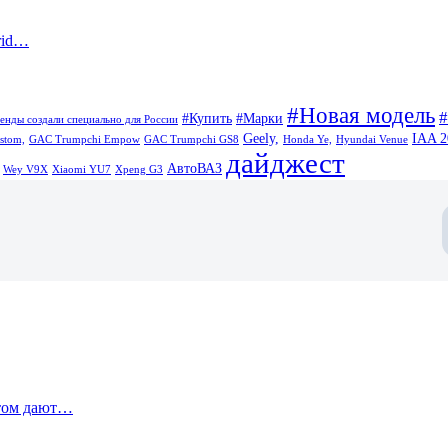
rid…
#Новая модель
#Купить
#Марки
енды создали специально для России
Geely,
IAA 2
stom,
GAC Trumpchi Empow
GAC Trumpchi GS8
Honda Ye,
Hyundai Venue
дайджест
АвтоВАЗ
Wey V9X
Xiaomi YU7
Xpeng G3
этом дают…