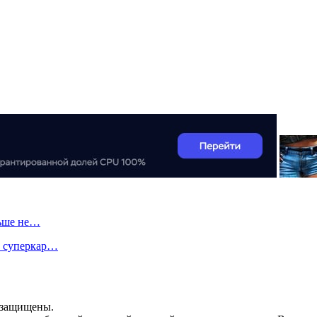
льше не…
й суперкар…
а защищены.