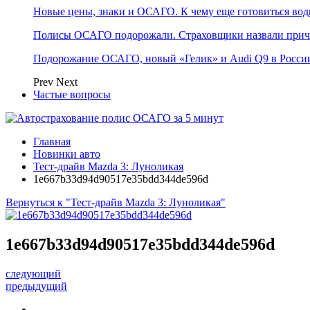
Новые цены, знаки и ОСАГО. К чему еще готовиться води
Полисы ОСАГО подорожали. Страховщики назвали при
Подорожание ОСАГО, новый «Гелик» и Audi Q9 в России
Prev
Next
Частые вопросы
Главная
Новинки авто
Тест-драйв Mazda 3: Луноликая
1e667b33d94d90517e35bdd344de596d
Вернуться к "Тест-драйв Mazda 3: Луноликая"
1e667b33d94d90517e35bdd344de596d
следующий
предыдущий