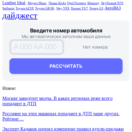
Leading Ideal,
Meyers Manx,
Nissan Kicks
Opel Frontera
Shineray,
SkyNomad N70,
АвтоВАЗ
Stellantis
Toyota bZ3X
Toyota GR 86,
Wey V9X
Xiaomi YU7
Xpeng G3
дайджест
Введите номер автомобиля
Мы автоматически заполним ваши данные
A 000 AA 000
Нет номера
РАССЧИТАТЬ
Новое:
Москве завидуют молча. В каких регионах реже всего
попадают в ДТП
Россияне на этих машинах попадают в ДТП чаще других.
Рейтинг…
Эксперт Кадаков оценил изменение правил купли-продажи