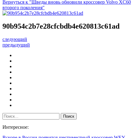
Вернуться к "Шведы вновь обновили кроссовер Volvo XC60
второго поколения"
90b954c2b7e28cfcbdb4e620813c61ad
следующий
предыдущий
Интересное:
Вскоре в России появится шестиместный кроссовер WEY