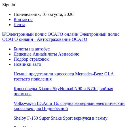
Sign in
Понедельник, 10 августа, 2026
Контакты
Лента
Электронный полис
ОСАГО онлайн - Автострахование ОСАГО
Билеты на автобус
Дешевые Авиабилеты Авиасейлс
Подбор страховок
Новинки авто
Немцы представили кроссовер Mercedes-Benz GLA
третьего поколения
Кроссоверы Xiaomi SkyNomad N90 и N70: двойная
премьера
Volkswagen ID.Aura T6: среднаразмерный электрический
кроссовер для Поднебесной
Shelby F-150 Super Snake Sport вернулся в гамму