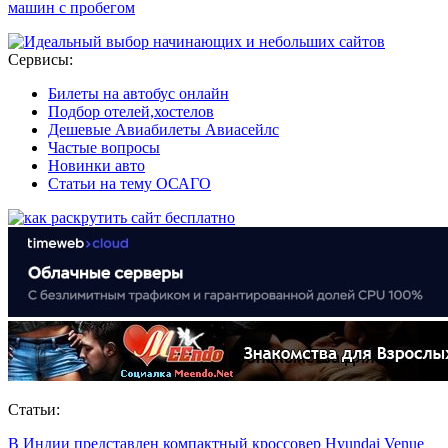
машин с пробегом
Сервисы:
Билеты на автобус онлайн
Подбор отелей,хостелов
Дешевые Авиабилеты Авиасейлс
Частые вопросы
Новинки авто
Статьи на тему ОСАГО
Статьи:
В Индии представлен компактный кроссовер Hyundai Venue