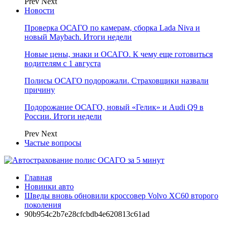
Prev
Next
Новости
Проверка ОСАГО по камерам, сборка Lada Niva и
новый Maybach. Итоги недели
Новые цены, знаки и ОСАГО. К чему еще готовиться
водителям с 1 августа
Полисы ОСАГО подорожали. Страховщики назвали
причину
Подорожание ОСАГО, новый «Гелик» и Audi Q9 в
России. Итоги недели
Prev
Next
Частые вопросы
Главная
Новинки авто
Шведы вновь обновили кроссовер Volvo XC60 второго
поколения
90b954c2b7e28cfcbdb4e620813c61ad