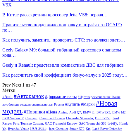
V9X
В Китае рассекретили кроссовер Jetta VS8: первая…
Правительство поддержало поправку о штрафах за ОСАГО
по…
Как получить, заменить, проверить СТС: это должен знать…
Geely Galaxy M9: большой гибридный кроссовер с запасом
хода…
Geely и Renault представили компактные ДВС для гибридов
Как рассчитать свой коэффициент бонус-малус в 2025 году:…
Prev
Next
1 из 47
Метки
#Авторынок
#Audi
#Дорожные тесты
#Идет переименование: Какие
#Новая
#Купить
#Марки
автобренды создали специально для России
модель
#Новинки
#Цена
Alpine,
Audi Q7,
BMW i3,
BMW iX3,
BMW M2,
BYD Sealion 08
Changan,
Chevrolet Corvette
Chevrolet Silverado,
Ford F-150,
Ford
Geely,
Ranger
Ford Tourneo Custom,
GAC Trumpchi Empow
GAC Trumpchi GS8
Honda
IAA 2025,
Ye,
Hyundai Venue
Jeep Cherokee
Jetour X70
Kia,
Land Rover Defender