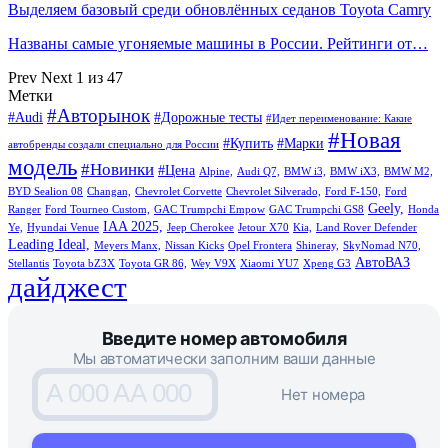
Выделяем базовый среди обновлённых седанов Toyota Camry
Названы самые угоняемые машины в России. Рейтинги от…
Prev
Next
1 из 47
Метки
#Авторынок
#Audi
#Дорожные тесты
#Идет переименование: Какие
#Новая
#Купить
#Марки
автобренды создали специально для России
модель
#Новинки
#Цена
Alpine,
Audi Q7,
BMW i3,
BMW iX3,
BMW M2,
BYD Sealion 08
Changan,
Chevrolet Corvette
Chevrolet Silverado,
Ford F-150,
Ford
Geely,
Ranger
Ford Tourneo Custom,
GAC Trumpchi Empow
GAC Trumpchi GS8
Honda
IAA 2025,
Ye,
Hyundai Venue
Jeep Cherokee
Jetour X70
Kia,
Land Rover Defender
Leading Ideal,
Meyers Manx,
Nissan Kicks
Opel Frontera
Shineray,
SkyNomad N70,
АвтоВАЗ
Stellantis
Toyota bZ3X
Toyota GR 86,
Wey V9X
Xiaomi YU7
Xpeng G3
дайджест
Введите номер автомобиля
Мы автоматически заполним ваши данные
A 000 AA 000
Нет номера