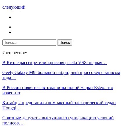
следующий
Интересное:
В Китае рассекретили кроссовер Jetta VS8: первая…
Geely Galaxy M9: большой гибридный кроссовер с запасом
хода…
В России появятся автомашины новой марки Esteo: что
известно
Китайцы представили компактный электрический седан
Hongqi…
Союзные депутаты выступили за унификацию условий
полисов…