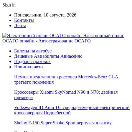
Sign in
Понедельник, 10 августа, 2026
Контакты
Лента
Электронный полис
ОСАГО онлайн - Автострахование ОСАГО
Билеты на автобус
Дешевые Авиабилеты Авиасейлс
Подбор страховок
Новинки авто
Немцы представили кроссовер Mercedes-Benz GLA
третьего поколения
Кроссоверы Xiaomi SkyNomad N90 и N70: двойная
премьера
Volkswagen ID.Aura T6: среднаразмерный электрический
кроссовер для Поднебесной
Shelby F-150 Super Snake Sport вернулся в гамму