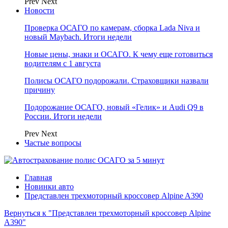
Prev
Next
Новости
Проверка ОСАГО по камерам, сборка Lada Niva и
новый Maybach. Итоги недели
Новые цены, знаки и ОСАГО. К чему еще готовиться
водителям с 1 августа
Полисы ОСАГО подорожали. Страховщики назвали
причину
Подорожание ОСАГО, новый «Гелик» и Audi Q9 в
России. Итоги недели
Prev
Next
Частые вопросы
Главная
Новинки авто
Представлен трехмоторный кроссовер Alpine A390
Вернуться к "Представлен трехмоторный кроссовер Alpine
A390"