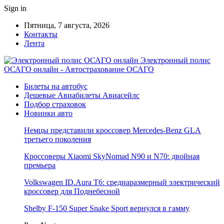
Sign in
Пятница, 7 августа, 2026
Контакты
Лента
Электронный полис
ОСАГО онлайн - Автострахование ОСАГО
Билеты на автобус
Дешевые Авиабилеты Авиасейлс
Подбор страховок
Новинки авто
Немцы представили кроссовер Mercedes-Benz GLA
третьего поколения
Кроссоверы Xiaomi SkyNomad N90 и N70: двойная
премьера
Volkswagen ID.Aura T6: среднаразмерный электрический
кроссовер для Поднебесной
Shelby F-150 Super Snake Sport вернулся в гамму