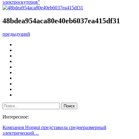
электроскутеров"
48bdea954aca80e40eb6037ea415df31
предыдущий
Интересное:
Компания Hongqi представила среднеразмерный
электрический…