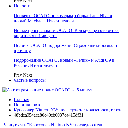
Prev
Next
Новости
Проверка ОСАГО по камерам, сборка Lada Niva и
новый Maybach. Итоги недели
Новые цены, знаки и ОСАГО. К чему еще готовиться
водителям с 1 августа
Полисы ОСАГО подорожали. Страховщики назвали
причину
Подорожание ОСАГО, новый «Гелик» и Audi Q9 в
России. Итоги недели
Prev
Next
Частые вопросы
Главная
Новинки авто
Кроссовер Niutron NV: последователь электроскутеров
48bdea954aca80e40eb6037ea415df31
Вернуться к "Кроссовер Niutron NV: последователь