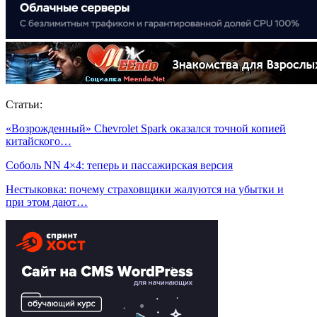
Статьи:
«Возрожденный» Chevrolet Spark оказался точной копией
китайского…
Соболь NN 4×4: теперь и пассажирская версия
Нестыковка: почему страховщики жалуются на убытки и
при этом дают…