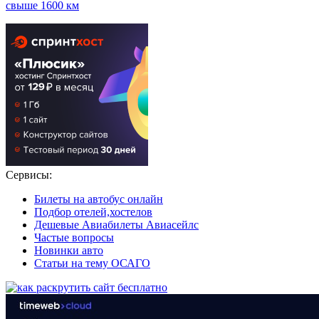
свыше 1600 км
Сервисы:
Билеты на автобус онлайн
Подбор отелей,хостелов
Дешевые Авиабилеты Авиасейлс
Частые вопросы
Новинки авто
Статьи на тему ОСАГО