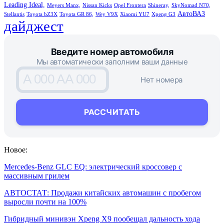
Leading Ideal,
Meyers Manx,
Nissan Kicks
Opel Frontera
Shineray,
SkyNomad N70,
АвтоВАЗ
Stellantis
Toyota bZ3X
Toyota GR 86,
Wey V9X
Xiaomi YU7
Xpeng G3
дайджест
Введите номер автомобиля
Мы автоматически заполним ваши данные
A 000 AA 000
Нет номера
РАССЧИТАТЬ
Новое:
Mercedes-Benz GLC EQ: электрический кроссовер с
массивным грилем
АВТОСТАТ: Продажи китайских автомашин с пробегом
выросли почти на 100%
Гибридный минивэн Xpeng X9 пообещал дальность хода