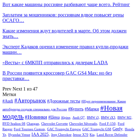
Вот какие машины россияне разбивают чаще всего. Рейтинг
Заплатим за мошенников: россиянам вдвое повысят цены
ОСАГО…
Какие изменения ждут водителей в марте. Об этом должен
знать…
Эксперт Кадаков оценил изменение правил купли-продажи
машин…
«Весты» с 6МКПП отправились к дилерам LADA
В России появится кроссовер GAC GS4 Max: но без
приставки…
Prev
Next
1 из 47
Метки
#Авторынок
#Audi
#Дорожные тесты
#Идет переименование: Какие
#Новая
#Купить
#Марки
автобренды создали специально для России
модель
#Новинки
#Цена
Alpine,
Audi Q7,
BMW i3,
BMW iX3,
BMW M2,
BYD Sealion 08
Changan,
Chevrolet Corvette
Chevrolet Silverado,
Ford F-150,
Ford
Geely,
Ranger
Ford Tourneo Custom,
GAC Trumpchi Empow
GAC Trumpchi GS8
Honda
IAA 2025,
Ye,
Hyundai Venue
Jeep Cherokee
Jetour X70
Kia,
Land Rover Defender