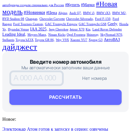
#Новая
#Купить
#Марки
автобренды создали специально для России
модель
#Новинки
#Цена
Alpine,
Audi Q7,
BMW i3,
BMW iX3,
BMW M2,
BYD Sealion 08
Changan,
Chevrolet Corvette
Chevrolet Silverado,
Ford F-150,
Ford
Geely,
Ranger
Ford Tourneo Custom,
GAC Trumpchi Empow
GAC Trumpchi GS8
Honda
IAA 2025,
Ye,
Hyundai Venue
Jeep Cherokee
Jetour X70
Kia,
Land Rover Defender
Leading Ideal,
Meyers Manx,
Nissan Kicks
Opel Frontera
Shineray,
SkyNomad N70,
АвтоВАЗ
Stellantis
Toyota bZ3X
Toyota GR 86,
Wey V9X
Xiaomi YU7
Xpeng G3
дайджест
Введите номер автомобиля
Мы автоматически заполним ваши данные
A 000 AA 000
Нет номера
РАССЧИТАТЬ
Новое:
Электрокар Атом готов к запуску в серию: озвучены