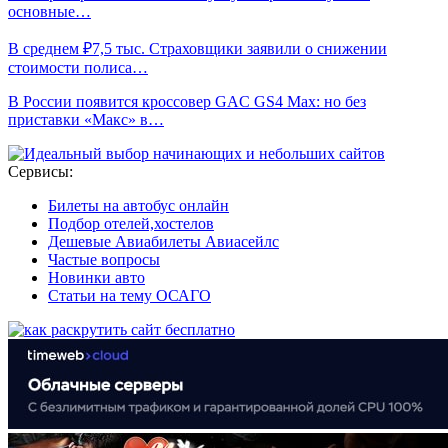
основные…
В среднем ₽7,5 тыс. Страховщики заявили о снижении
стоимости полиса…
В России появится кроссовер GAC GS4 Max: но без
приставки «Макс» в…
Сервисы:
Билеты на автобус онлайн
Подбор отелей,хостелов
Дешевые Авиабилеты Авиасейлс
Частые вопросы
Новинки авто
Статьи на тему ОСАГО