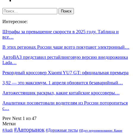
Интересное:
Штрафы за превышение скорости в 2025 году. Таблица и
все…
В этих регионах России чаще всего покупают электронный…
АвтоВАЗ представил рестайлинговую версию внедорожника
Lada…
Рекордный кроссовер Xiaomi YU7 GT: официальная премьера
3,92 — это максимум. 1 апреля обновится безаварийный…
Автожестянщик раскрыл, какие китайские кроссоверы…
Аналитики посоветовали водителям из России поторопиться
с…
Prev
Next
1 из 47
Метки
#Авторынок
#Audi
#Дорожные тесты
#Идет переименование: Какие