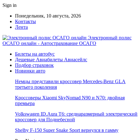
Sign in
Понедельник, 10 августа, 2026
Контакты
Лента
Электронный полис
ОСАГО онлайн - Автострахование ОСАГО
Билеты на автобус
Дешевые Авиабилеты Авиасейлс
Подбор страховок
Новинки авто
Немцы представили кроссовер Mercedes-Benz GLA
третьего поколения
Кроссоверы Xiaomi SkyNomad N90 и N70: двойная
премьера
Volkswagen ID.Aura T6: среднаразмерный электрический
кроссовер для Поднебесной
Shelby F-150 Super Snake Sport вернулся в гамму