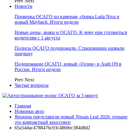
Prev
Next
Новости
Проверка ОСАГО по камерам, сборка Lada Niva и
новый Maybach. Итоги недели
Новые цены, знаки и ОСАГО. К чему еще готовиться
водителям с 1 августа
Полисы ОСАГО подорожали. Страховщики назвали
причину
Подорожание ОСАГО, новый «Гелик» и Audi Q9 в
России. Итоги недели
Prev
Next
Частые вопросы
Главная
Новинки авто
Японцы представили новый Nissan Leaf 2026: отныне
это компактный кроссовер
65a54dac4788476c03c4869ec384d8d2