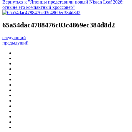
Вернуться к "Японцы представили новый Nissan Leaf 2026:
отныне это компактный кроссовер"
65a54dac4788476c03c4869ec384d8d2
следующий
предыдущий