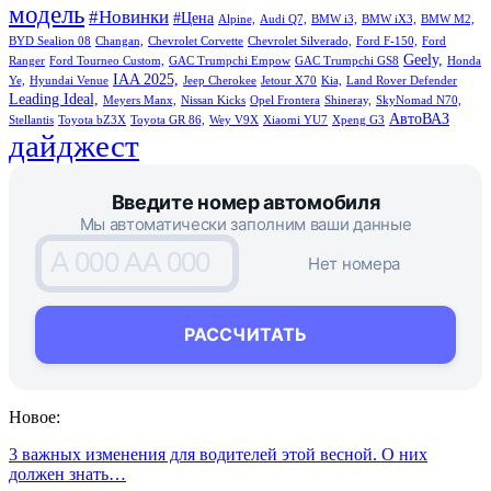
модель
#Новинки
#Цена
Alpine,
Audi Q7,
BMW i3,
BMW iX3,
BMW M2,
BYD Sealion 08
Changan,
Chevrolet Corvette
Chevrolet Silverado,
Ford F-150,
Ford
Geely,
Ranger
Ford Tourneo Custom,
GAC Trumpchi Empow
GAC Trumpchi GS8
Honda
IAA 2025,
Ye,
Hyundai Venue
Jeep Cherokee
Jetour X70
Kia,
Land Rover Defender
Leading Ideal,
Meyers Manx,
Nissan Kicks
Opel Frontera
Shineray,
SkyNomad N70,
АвтоВАЗ
Stellantis
Toyota bZ3X
Toyota GR 86,
Wey V9X
Xiaomi YU7
Xpeng G3
дайджест
Введите номер автомобиля
Мы автоматически заполним ваши данные
A 000 AA 000
Нет номера
РАССЧИТАТЬ
Новое:
3 важных изменения для водителей этой весной. О них
должен знать…