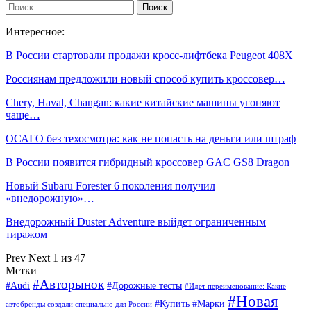
Интересное:
В России стартовали продажи кросс-лифтбека Peugeot 408X
Россиянам предложили новый способ купить кроссовер…
Chery, Haval, Changan: какие китайские машины угоняют
чаще…
ОСАГО без техосмотра: как не попасть на деньги или штраф
В России появится гибридный кроссовер GAC GS8 Dragon
Новый Subaru Forester 6 поколения получил
«внедорожную»…
Внедорожный Duster Adventure выйдет ограниченным
тиражом
Prev
Next
1 из 47
Метки
#Авторынок
#Audi
#Дорожные тесты
#Идет переименование: Какие
#Новая
#Купить
#Марки
автобренды создали специально для России