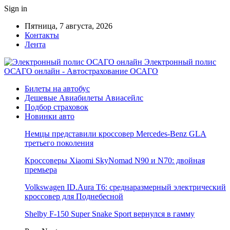
Sign in
Пятница, 7 августа, 2026
Контакты
Лента
Электронный полис
ОСАГО онлайн - Автострахование ОСАГО
Билеты на автобус
Дешевые Авиабилеты Авиасейлс
Подбор страховок
Новинки авто
Немцы представили кроссовер Mercedes-Benz GLA
третьего поколения
Кроссоверы Xiaomi SkyNomad N90 и N70: двойная
премьера
Volkswagen ID.Aura T6: среднаразмерный электрический
кроссовер для Поднебесной
Shelby F-150 Super Snake Sport вернулся в гамму