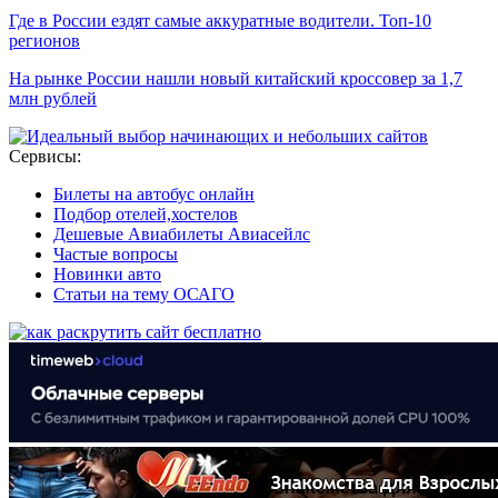
Где в России ездят самые аккуратные водители. Топ-10
регионов
На рынке России нашли новый китайский кроссовер за 1,7
млн рублей
Сервисы:
Билеты на автобус онлайн
Подбор отелей,хостелов
Дешевые Авиабилеты Авиасейлс
Частые вопросы
Новинки авто
Статьи на тему ОСАГО