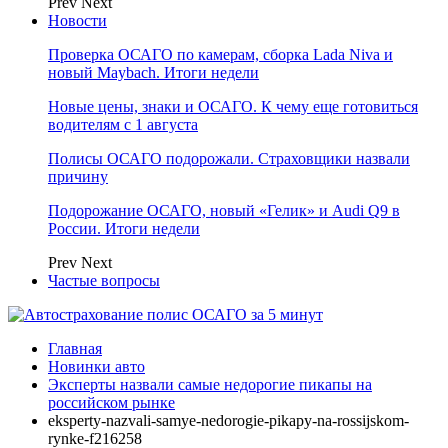
Prev
Next
Новости
Проверка ОСАГО по камерам, сборка Lada Niva и
новый Maybach. Итоги недели
Новые цены, знаки и ОСАГО. К чему еще готовиться
водителям с 1 августа
Полисы ОСАГО подорожали. Страховщики назвали
причину
Подорожание ОСАГО, новый «Гелик» и Audi Q9 в
России. Итоги недели
Prev
Next
Частые вопросы
Главная
Новинки авто
Эксперты назвали самые недорогие пикапы на
российском рынке
eksperty-nazvali-samye-nedorogie-pikapy-na-rossijskom-
rynke-f216258