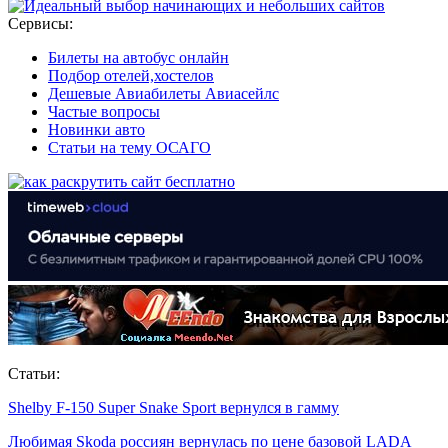
Сервисы:
Билеты на автобус онлайн
Подбор отелей,хостелов
Дешевые Авиабилеты Авиасейлс
Частые вопросы
Новинки авто
Статьи на тему ОСАГО
Статьи:
Shelby F-150 Super Snake Sport вернулся в гамму
Любимая Skoda россиян вернулась по цене базовой LADA