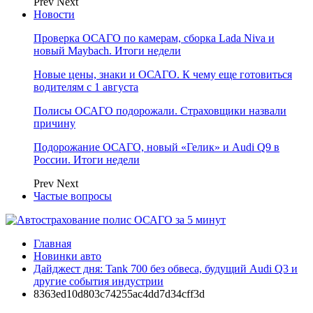
Prev
Next
Новости
Проверка ОСАГО по камерам, сборка Lada Niva и
новый Maybach. Итоги недели
Новые цены, знаки и ОСАГО. К чему еще готовиться
водителям с 1 августа
Полисы ОСАГО подорожали. Страховщики назвали
причину
Подорожание ОСАГО, новый «Гелик» и Audi Q9 в
России. Итоги недели
Prev
Next
Частые вопросы
Главная
Новинки авто
Дайджест дня: Tank 700 без обвеса, будущий Audi Q3 и
другие события индустрии
8363ed10d803c74255ac4dd7d34cff3d