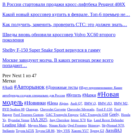
В России стартовали продажи кросс-лифтбека Peugeot 408X
Какой новый кроссовер купить в феврале. Топ-6 премьер не…
Как получить, заменить, проверить СТС: это должен знать…
Шведы вновь обновили кроссовер Volvo XC60 второго
поколения
Shelby F-150 Super Snake Sport вернулся в гамму
Москве завидуют молча. В каких регионах реже всего
попадают…
Prev
Next
1 из 47
Метки
#Авторынок
#Audi
#Дорожные тесты
#Идет переименование: Какие
#Новая
#Купить
#Марки
автобренды создали специально для России
модель
#Новинки
#Цена
Alpine,
Audi Q7,
BMW i3,
BMW iX3,
BMW M2,
BYD Sealion 08
Changan,
Chevrolet Corvette
Chevrolet Silverado,
Ford F-150,
Ford
Geely,
Ranger
Ford Tourneo Custom,
GAC Trumpchi Empow
GAC Trumpchi GS8
Honda
IAA 2025,
Ye,
Hyundai Venue
Jeep Cherokee
Jetour X70
Kia,
Land Rover Defender
Leading Ideal,
Meyers Manx,
Nissan Kicks
Opel Frontera
Shineray,
SkyNomad N70,
АвтоВАЗ
Stellantis
Toyota bZ3X
Toyota GR 86,
Wey V9X
Xiaomi YU7
Xpeng G3