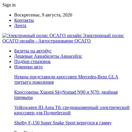
Sign in
Воскресенье, 9 августа, 2026
Контакты
Лента
Электронный полис
ОСАГО онлайн - Автострахование ОСАГО
Билеты на автобус
Дешевые Авиабилеты Авиасейлс
Подбор страховок
Новинки авто
Немцы представили кроссовер Mercedes-Benz GLA
третьего поколения
Кроссоверы Xiaomi SkyNomad N90 и N70: двойная
премьера
Volkswagen ID.Aura T6: среднаразмерный электрический
кроссовер для Поднебесной
Shelby F-150 Super Snake Sport вернулся в гамму