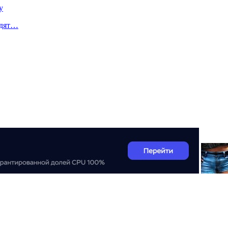
y
бдят…