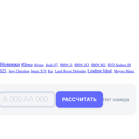
#Новинки
#Цена
Alpine,
Audi Q7,
BMW i3,
BMW iX3,
BMW M2,
BYD Sealion 08
025,
Leading Ideal,
Jeep Cherokee
Jetour X70
Kia,
Land Rover Defender
Meyers Manx,
A 000 AA 000
РАССЧИТАТЬ
Нет номера