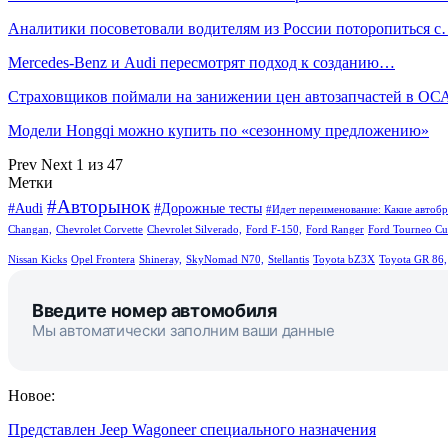
Аналитики посоветовали водителям из России поторопиться 
Mercedes-Benz и Audi пересмотрят подход к созданию…
Cтраховщиков поймали на занижении цен автозапчастей в О
Модели Hongqi можно купить по «сезонному предложению»
Prev
Next
1 из 47
Метки
#Авторынок
#Audi
#Дорожные тесты
#Идет переименование: Какие автобр
Changan,
Chevrolet Corvette
Chevrolet Silverado,
Ford F-150,
Ford Ranger
Ford Tourneo Cu
Nissan Kicks
Opel Frontera
Shineray,
SkyNomad N70,
Stellantis
Toyota bZ3X
Toyota GR 86,
Введите номер автомобиля
Мы автоматически заполним ваши данные
Новое:
Представлен Jeep Wagoneer специального назначения