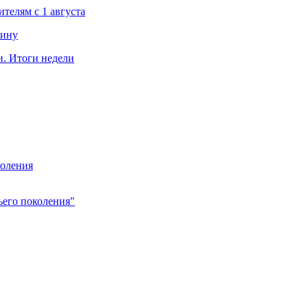
телям с 1 августа
чину
. Итоги недели
коления
ьего поколения"