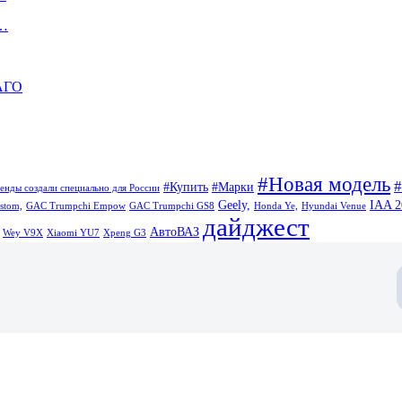
с…
САГО
#Новая модель
#Купить
#Марки
енды создали специально для России
Geely,
IAA 2
stom,
GAC Trumpchi Empow
GAC Trumpchi GS8
Honda Ye,
Hyundai Venue
дайджест
АвтоВАЗ
Wey V9X
Xiaomi YU7
Xpeng G3