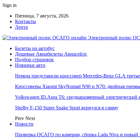
Sign in
Пятница, 7 августа, 2026
Контакты
Лента
Электронный полис ОС
Билеты на автобус
Дешевые Авиабилеты Авиасейлс
Подбор страховок
Новинки авто
Немцы представили кроссовер Mercedes-Benz GLA третье
Кроссоверы Xiaomi SkyNomad N90 и N70: двойная премь
Volkswagen ID.Aura T6: среднаразмерный электрический 
Shelby F-150 Super Snake Sport вернулся в гамму
Prev
Next
Новости
Проверка ОСАГО по камерам, сборка Lada Niva и новый 