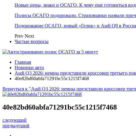
Новые цены, знаки и ОСАГО. К чему еще готовиться води
Полисы ОСАГО подорожали. Страховщики назвали при
Подорожание ОСАГО, новый «Гелик» и Audi Q9 в России
Prev
Next
Частые вопросы
Главная
Новинки авто
Audi Q3 2026: немцы представили кроссовер третьего по
40e82bd60abfa71291bc55c1215f7468
Вернуться к "Audi Q3 2026: немцы представили кроссовер трет
40e82bd60abfa71291bc55c1215f7468
следующий
предыдущий